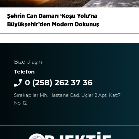
Şehrin Can Damarı ‘Koşu Yolu’na
Büyükşehir’den Modern Dokunuş
Bize Ulaşın
Telefon
0 (258) 262 37 36
Sırakapılar Mh. Hastane Cad. Üçler 2 Apt. Kat:7
No: 12