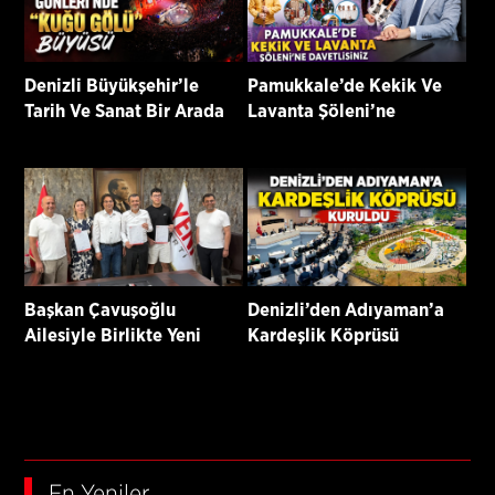
Denizli Büyükşehir’le
Pamukkale’de Kekik Ve
Tarih Ve Sanat Bir Arada
Lavanta Şöleni’ne
Davetlisiniz
Başkan Çavuşoğlu
Denizli’den Adıyaman’a
Ailesiyle Birlikte Yeni
Kardeşlik Köprüsü
Parti’ye Katıldı
Kuruldu
En Yeniler