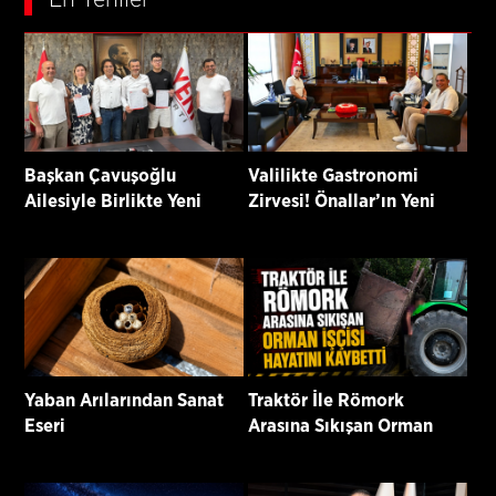
Başkan Çavuşoğlu
Valilikte Gastronomi
Ailesiyle Birlikte Yeni
Zirvesi! Önallar’ın Yeni
Parti’ye Katıldı
Projeleri Masaya Yatırıldı
Yaban Arılarından Sanat
Traktör İle Römork
Eseri
Arasına Sıkışan Orman
İşçisi Hayatını Kaybetti