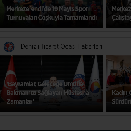
ıs Spor
Merkezefendi’de Genç Heykel
Tamamlandı
Çalıştayı’nın İkincisi Gerçekleştiril
Denizli Ticaret Odası Haberleri
e Umutla
n Müstesna
Kadın Girişimciliğinde Güçlü İş 
Sürdürülebilir Kalkınma