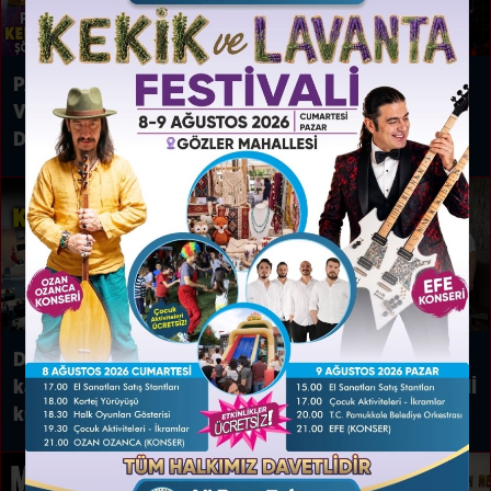
PAMUKKALE’DE KEKİK
Denizli Büyükşehir’le
VE LAVANTA ŞÖLENİ’NE
tarih ve sanat bir arada
DAVETLİSİNİZ
Denizli’den Adıyaman’a
BAŞKAN ÇAVUŞOĞLU
kardeşlik köprüsü
AİLESİYLE BİRLİKTE YENİ
kuruldu
PARTİ’YE KATILDI