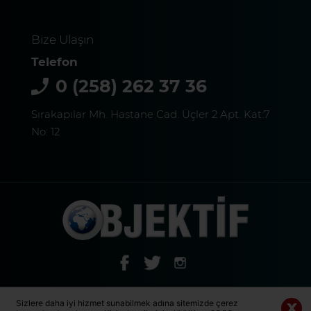
Bize Ulaşın
Telefon
0 (258) 262 37 36
Sırakapılar Mh. Hastane Cad. Üçler 2 Apt. Kat:7
No: 12
© 2020 Tüm Hakları Saklıdır. | DENİZLİ OBJEKTİF MEDYA GRUBU
Sizlere daha iyi hizmet sunabilmek adına sitemizde çerez