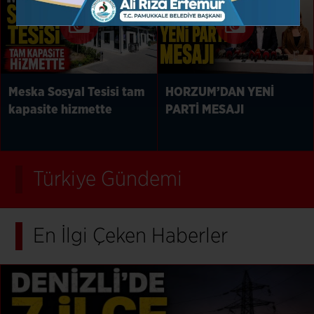
Meska Sosyal Tesisi tam
HORZUM’DAN YENİ
kapasite hizmette
PARTİ MESAJI
Türkiye Gündemi
En İlgi Çeken Haberler