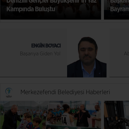
ehir’in Yaz
Başkan Çavuşoğlu’ndan Kurban
Bayramı Mesajı
ENGIN BOYACI
Başarıya Giden Yol
Ab
Merkezefendi Belediyesi Haberleri