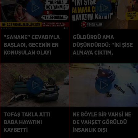
"SANANE" CEVABIYLA
GÜLDÜRDÜ AMA
BAŞLADI, GECENİN EN
DÜŞÜNDÜRDÜ: "İKİ ŞİŞE
KONUŞULAN OLAYI
ALMAYA ÇIKTIM,
OLDU
HAYATIM KAYDI
TOFAŞ TAKLA ATTI
NE BÖYLE BİR VAHŞİ NE
BABA HAYATINI
DE VAHŞET GÖRÜLDÜ
KAYBETTİ
İNSANLIK DIŞI