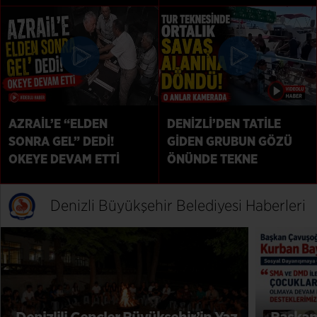
VİCDANSIZLIK
AZRAİL’E “ELDEN
DENİZLİ’DEN TATİLE
SONRA GEL” DEDİ!
GİDEN GRUBUN GÖZÜ
OKEYE DEVAM ETTİ
ÖNÜNDE TEKNE
ÇALIŞANLARI BİRBİRİNE
GİRDİ!
Denizli Büyükşehir Belediyesi Haberleri