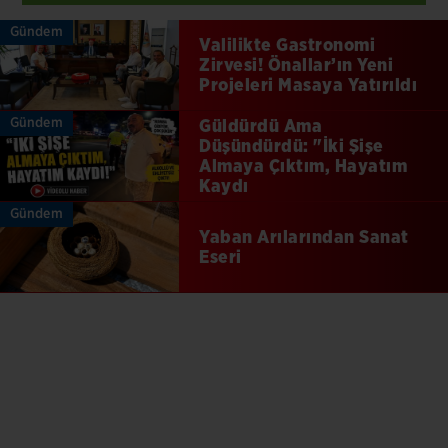
Gündem
Valilikte Gastronomi
Zirvesi! Önallar’ın Yeni
Projeleri Masaya Yatırıldı
Gündem
Güldürdü Ama
Düşündürdü: "İki Şişe
Almaya Çıktım, Hayatım
Kaydı
Gündem
Yaban Arılarından Sanat
Eseri