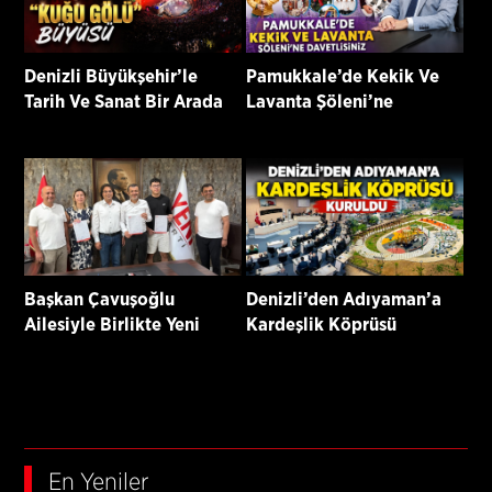
Denizli Büyükşehir’le
Pamukkale’de Kekik Ve
Tarih Ve Sanat Bir Arada
Lavanta Şöleni’ne
Davetlisiniz
Başkan Çavuşoğlu
Denizli’den Adıyaman’a
Ailesiyle Birlikte Yeni
Kardeşlik Köprüsü
Parti’ye Katıldı
Kuruldu
En Yeniler