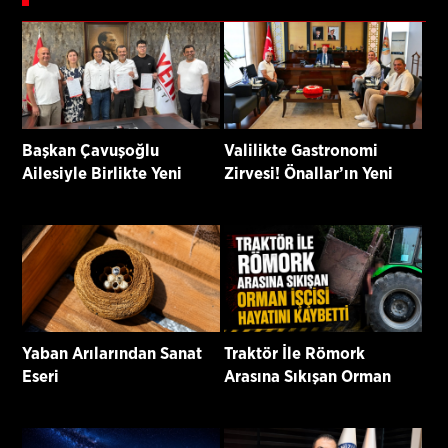
Başkan Çavuşoğlu
Valilikte Gastronomi
Ailesiyle Birlikte Yeni
Zirvesi! Önallar’ın Yeni
Parti’ye Katıldı
Projeleri Masaya Yatırıldı
Yaban Arılarından Sanat
Traktör İle Römork
Eseri
Arasına Sıkışan Orman
İşçisi Hayatını Kaybetti