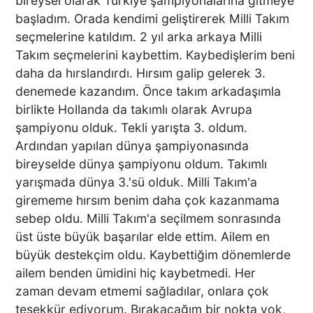
bireysel olarak Türkiye şampiyonalarına gitmeye
başladım. Orada kendimi geliştirerek Milli Takım
seçmelerine katıldım. 2 yıl arka arkaya Milli
Takım seçmelerini kaybettim. Kaybedişlerim beni
daha da hırslandırdı. Hırsım galip gelerek 3.
denemede kazandım. Önce takım arkadaşımla
birlikte Hollanda da takımlı olarak Avrupa
şampiyonu olduk. Tekli yarışta 3. oldum.
Ardından yapılan dünya şampiyonasında
bireyselde dünya şampiyonu oldum. Takımlı
yarışmada dünya 3.'sü olduk. Milli Takım'a
girememe hırsım benim daha çok kazanmama
sebep oldu. Milli Takım'a seçilmem sonrasında
üst üste büyük başarılar elde ettim. Ailem en
büyük destekçim oldu. Kaybettiğim dönemlerde
ailem benden ümidini hiç kaybetmedi. Her
zaman devam etmemi sağladılar, onlara çok
teşekkür ediyorum. Bırakacağım bir nokta yok,