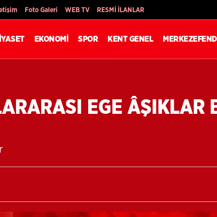
Son Dakika
letişim
Foto Galeri
WEB TV
RESMİ İLANLAR
İYASET
EKONOMİ
SPOR
KENT GENEL
MERKEZEFEND
SLARARASI EGE ÂŞIKLAR
r