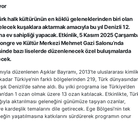
yor
ürk halk kültürünün en köklü geleneklerinden biri olan
elecek kuşaklara aktarmak amacıyla bu yıl Denizli 12.
na ev sahipliği yapacak. Etkinlik, 5 Kasım 2025 Çarşamb
Kongre ve Kültür Merkezi Mehmet Gazi Salonu’nda
esinde bazı liselerde düzenlenecek özel buluşmalarda
ecek.
ımıyla düzenlenen Aşıklar Bayramı, 2013’te uluslararası kimli
kadar Türkiye’nin farklı bölgelerinden 219, Türk dünyasında
k Denizli’de sahne aldı. Bu yılki programa ise Türkiye’den
n’dan 1 ozan olmak üzere 13 ozan katılacak. Etkinlikte, Tür
ğıyla aktarılması geleneğini günümüze taşıyan ozanlar,
 ve kardeşlik temalarını dile getirecek. Ege Bölgesi’nin tek
neğin yaşatılmasına katkılarını sürdürerek programın onur