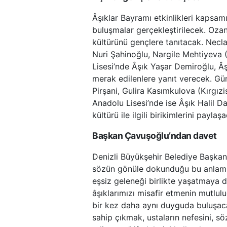
Âşıklar Bayramı etkinlikleri kapsamı
buluşmalar gerçekleştirilecek. Ozan
kültürünü gençlere tanıtacak. Necl
Nuri Şahinoğlu, Nargile Mehtiyeva
Lisesi’nde Âşık Yaşar Demiroğlu, Â
merak edilenlere yanıt verecek. Gü
Pirşani, Gulira Kasımkulova (Kırgız
Anadolu Lisesi’nde ise Âşık Halil 
kültürü ile ilgili birikimlerini paylaş
Başkan Çavuşoğlu’ndan davet
Denizli Büyükşehir Belediye Başkanı
sözün gönüle dokunduğu bu anlam
eşsiz geleneği birlikte yaşatmaya 
âşıklarımızı misafir etmenin mutlul
bir kez daha aynı duyguda buluşac
sahip çıkmak, ustaların nefesini, s