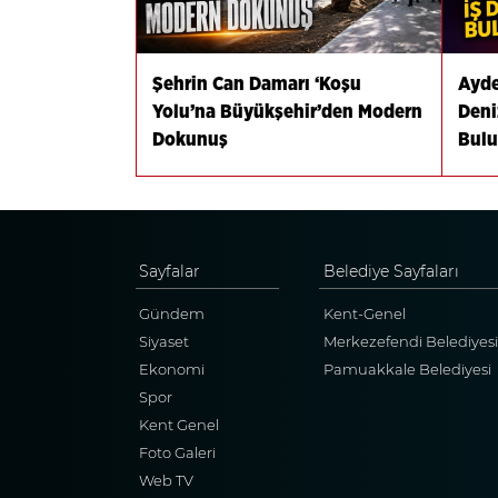
Şehrin Can Damarı ‘Koşu
Ayde
Yolu’na Büyükşehir’den Modern
Deni
Dokunuş
Bulu
Sayfalar
Belediye Sayfaları
Gündem
Kent-Genel
Siyaset
Merkezefendi Belediyesi
Ekonomi
Pamuakkale Belediyesi
Spor
Kent Genel
Foto Galeri
Web TV