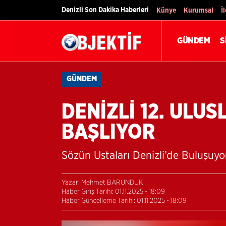
Denizli Son Dakika Haberleri
Künye
Kurumsal
İ
GÜNDEM
S
GÜNDEM
DENİZLİ 12. ULU
BAŞLIYOR
Sözün Ustaları Denizli’de Buluşuyo
Yazar: Mehmet BARUNDUK
Haber Giriş Tarihi: 01.11.2025 - 18:09
Haber Güncelleme Tarihi: 01.11.2025 - 18:09