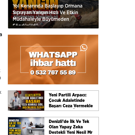
Yol Kenarında Başlayıp Ormana
Sıçrayan Yangın Hızlı Ve Etkin
Müdahaleyle Büyümeden
Söndürüldü
a
k
n
k
Yeni Partili Arpacı:
Çocuk Adaletinde
Başarı Ceza Vermekle
Değil, Suçu Önlemekle
Ölçülür
Denizli’de İlk Ve Tek
Olan Yapay Zeka
Destekli Yeni Nesil Mr