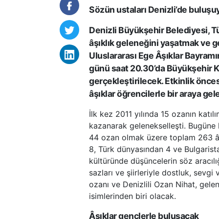
Sözün ustaları Denizli’de buluşu
Denizli Büyükşehir Belediyesi, T
âşıklık geleneğini yaşatmak ve g
Uluslararası Ege Âşıklar Bayramı
günü saat 20.30’da Büyükşehir 
gerçekleştirilecek. Etkinlik önc
âşıklar öğrencilerle bir araya gel
İlk kez 2011 yılında 15 ozanın katıl
kazanarak gelenekselleşti. Bugüne 
44 ozan olmak üzere toplam 263 âşı
8, Türk dünyasından 4 ve Bulgarista
kültüründe düşüncelerin söz aracılı
sazları ve şiirleriyle dostluk, sevgi
ozanı ve Denizlili Ozan Nihat, gele
isimlerinden biri olacak.
Âşıklar gençlerle buluşacak