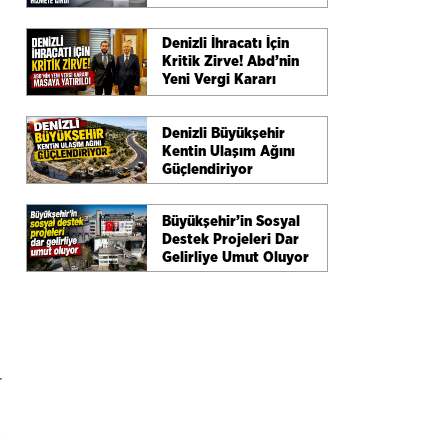
Cihazı Hizmete Girdi
Denizli İhracatı İçin
Kritik Zirve! Abd’nin
Yeni Vergi Kararı
Masaya Yatırıldı
Denizli Büyükşehir
Kentin Ulaşım Ağını
Güçlendiriyor
Büyükşehir’in Sosyal
Destek Projeleri Dar
Gelirliye Umut Oluyor
r
t