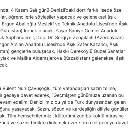
nda, 4 Kasım Salı günü Denizli’deki dört farklı lisede özel
lar, öğrencilerle söyleşiler yapacak ve geleneksel âşık
a Ergün Abalıoğlu Meslekî ve Teknik Anadolu Lisesi’nde Âşık
 (Gürcistan) konuk olacak. Yaşar Saniye Gemici Anadolu
şık Süphandereli, Doç. Dr. Sergiye Zengilanlı (Azerbaycan)
ngör Arslan Anadolu Lisesi’nde Âşık Zafer Kazancı, Âşık
istan) gençlerle buluşacak. Hakkı Dereköylü Güzel Sanatlar
Daylak ve Malika Aldamsjerova (Kazakistan) geleneksel âşık
acak.
 Bülent Nuri Çavuşoğlu, tüm vatandaşları sazın teline,
lı geceye davet ederek, “Geçmişten günümüze uzanan bu
devam edelim. Denizli’miz bu yıl da Türk dünyasından gelen
uğunu yaşayacak. Sazın, sözün ve kardeşliğin diliyle gönülle
ak. Tüm hemşehrilerimizi, kültürümüzün bu köklü mirasına
özünü ve sazını birlikte dinlemek üzere bu özel geceye dave