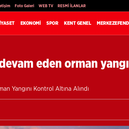
Son Dakika
letişim
Foto Galeri
WEB TV
RESMİ İLANLAR
İYASET
EKONOMİ
SPOR
KENT GENEL
MERKEZEFEND
 devam eden orman yangı
an Yangını Kontrol Altına Alındı