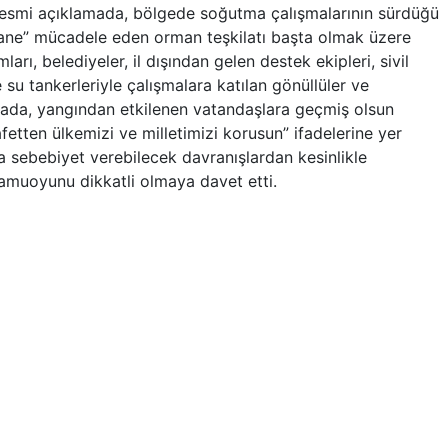
an resmi açıklamada, bölgede soğutma çalışmalarının sürdüğü
iparane” mücadele eden orman teşkilatı başta olmak üzere
rı, belediyeler, il dışından gelen destek ekipleri, sivil
 su tankerleriyle çalışmalara katılan gönüllüler ve
mada, yangından etkilenen vatandaşlara geçmiş olsun
lü afetten ülkemizi ve milletimizi korusun” ifadelerine yer
ına sebebiyet verebilecek davranışlardan kesinlikle
kamuoyunu dikkatli olmaya davet etti.