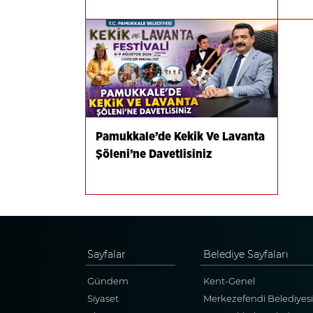
Pamukkale’de Kekik Ve Lavanta
Şöleni’ne Davetlisiniz
Sayfalar
Belediye Sayfaları
Gündem
Kent-Genel
Siyaset
Merkezefendi Belediyesi