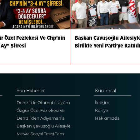
r Özel Fezlekesi Ve Chp’nin
Başkan Çavuşoğlu Ailesiyl
 Ay" Şifresi
Birlikte Yeni Parti’ye Katıld
Son Haberler
Kurumsal
Denizli’de Otomobil Üzüm
İletişim
Bağına Uçtu!
Özgür Özel Fezlekesi Ve
Künye
Chp’nin "3-4 Ay" Şifresi
Denizli’den Adıyaman’a
Hakkımızda
Kardeşlik Köprüsü Kuruldu
Başkan Çavuşoğlu Ailesiyle
Birlikte Yeni Parti’ye Katıldı
Meska Sosyal Tesisi Tam