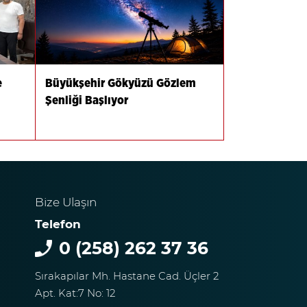
e
Büyükşehir Gökyüzü Gözlem
ı
Şenliği Başlıyor
Bize Ulaşın
Telefon
0 (258) 262 37 36
Sırakapılar Mh. Hastane Cad. Üçler 2
Apt. Kat:7 No: 12