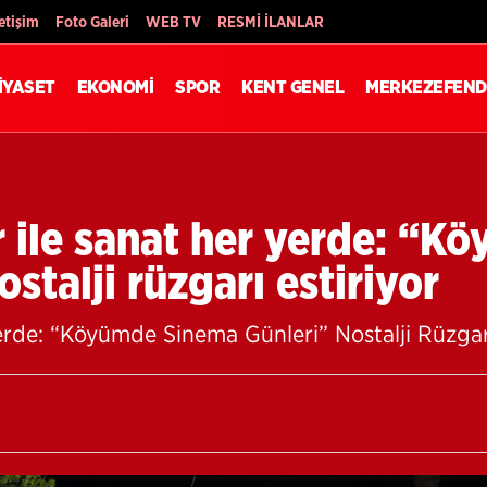
Son Dakika
letişim
Foto Galeri
WEB TV
RESMİ İLANLAR
İYASET
EKONOMİ
SPOR
KENT GENEL
MERKEZEFEND
r ile sanat her yerde: “K
stalji rüzgarı estiriyor
erde: “Köyümde Sinema Günleri” Nostalji Rüzgarı