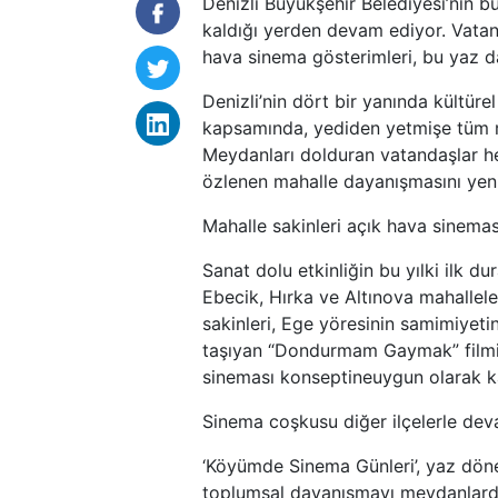
Denizli Büyükşehir Belediyesi’nin b
kaldığı yerden devam ediyor. Vatand
hava sinema gösterimleri, bu yaz da
Denizli’nin dört bir yanında kültür
kapsamında, yediden yetmişe tüm mah
Meydanları dolduran vatandaşlar h
özlenen mahalle dayanışmasını yen
Mahalle sakinleri açık hava sinema
Sanat dolu etkinliğin bu yılki ilk d
Ebecik, Hırka ve Altınova mahallele
sakinleri, Ege yöresinin samimiyeti
taşıyan “Dondurmam Gaymak” filmini
sineması konseptineuygun olarak kat
Sinema coşkusu diğer ilçelerle de
‘Köyümde Sinema Günleri’, yaz dön
toplumsal dayanışmayı meydanlar