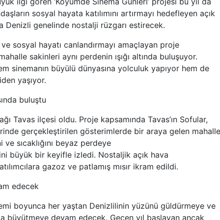
üyük ilgi gören ‘Köyümde Sinema Günleri’ projesi bu yıl da
aşların sosyal hayata katılımını artırmayı hedefleyen açık
 Denizli genelinde nostalji rüzgarı estirecek.
el ve sosyal hayatı canlandırmayı amaçlayan proje
alle sakinleri aynı perdenin ışığı altında buluşuyor.
em sinemanın büyülü dünyasına yolculuk yapıyor hem de
iden yaşıyor.
sında buluştu
urağı Tavas ilçesi oldu. Proje kapsamında Tavas’ın Sofular,
rinde gerçekleştirilen gösterimlerde bir araya gelen mahall
ni ve sıcaklığını beyaz perdeye
 büyük bir keyifle izledi. Nostaljik açık hava
ılımcılara gazoz ve patlamış mısır ikram edildi.
vam edecek
emi boyunca her yaştan Denizlilinin yüzünü güldürmeye ve
da büyütmeye devam edecek. Geçen yıl başlayan ancak