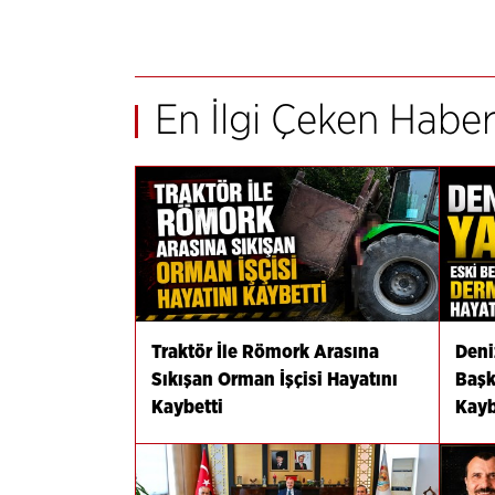
En İlgi Çeken Haber
Traktör İle Römork Arasına
Deni
Sıkışan Orman İşçisi Hayatını
Başk
Kaybetti
Kayb