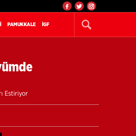
İ
PAMUKKALE
İGF
öyümde
 Estiriyor