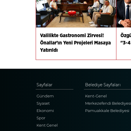
Valilikte Gastronomi Zirvesi!
Özgü
Önallar’ın Yeni Projeleri Masaya
"3-4
Yatırıldı
Sayfalar
Belediye Sayfaları
Gündem
Kent-Genel
Siyaset
Merkezefendi Belediyesi
Ekonomi
Pamuakkale Belediyesi
Spor
Kent Genel