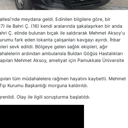
llesi'nde meydana geldi. Edinilen bilgilere göre, bir
 ile Bahri Ç. (16) kendi aralarında şakalaşırken bir anda
hri Ç. elinde bulunan bıçak ile saldırarak Mehmet Aksoy'u
rumu fark eden lokanta çalışanları kavgayı ayırdı. İhbar
leri sevk edildi. Bölgeye gelen sağlık ekipleri, ağır
halelerin ardından ambulansla Buldan Göğüs Hastalıkları
i yapılan Mehmet Aksoy, ameliyat için Pamukkale Üniversite
pılan tüm müdahalelere rağmen hayatını kaybetti. Mehmet
Tıp Kurumu Başkanlığı morguna kaldırıldı.
renildi. Olay ile ilgili soruşturma başlatıldı.