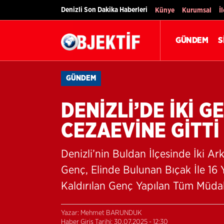
Denizli Son Dakika Haberleri
Künye
Kurumsal
İ
GÜNDEM
S
GÜNDEM
DENİZLİ’DE İKİ G
CEZAEVİNE GİTTİ
Denizli’nin Buldan İlçesinde İki 
Genç, Elinde Bulunan Bıçak İle 16 
Kaldırılan Genç Yapılan Tüm Müda
Yazar: Mehmet BARUNDUK
Haber Giriş Tarihi: 30.07.2025 - 12:30