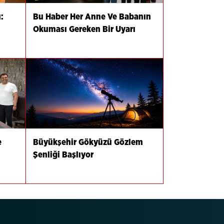
:
Bu Haber Her Anne Ve Babanın
Okuması Gereken Bir Uyarı
e
Büyükşehir Gökyüzü Gözlem
ı
Şenliği Başlıyor