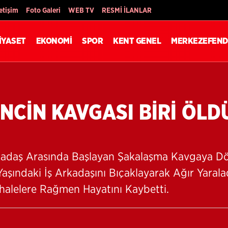
Son Dakika
letişim
Foto Galeri
WEB TV
RESMİ İLANLAR
İYASET
EKONOMİ
SPOR
KENT GENEL
MERKEZEFEND
ENCİN KAVGASI BİRİ ÖLDÜ
Arkadaş Arasında Başlayan Şakalaşma Kavgaya Dö
Yaşındaki İş Arkadaşını Bıçaklayarak Ağır Yarala
halelere Rağmen Hayatını Kaybetti.