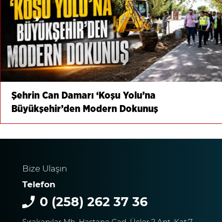
Şehrin Can Damarı ‘Koşu Yolu’na
Büyükşehir’den Modern Dokunuş
Bize Ulaşın
Telefon
0 (258) 262 37 36
Sırakapılar Mh. Hastane Cad. Üçler 2 Apt. Kat:7