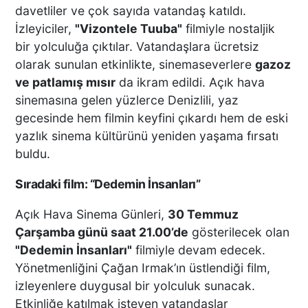
davetliler ve çok sayıda vatandaş katıldı.
İzleyiciler,
"Vizontele Tuuba"
filmiyle nostaljik
bir yolculuğa çıktılar. Vatandaşlara ücretsiz
olarak sunulan etkinlikte, sinemaseverlere
gazoz
ve patlamış mısır
da ikram edildi. Açık hava
sinemasına gelen yüzlerce Denizlili, yaz
gecesinde hem filmin keyfini çıkardı hem de eski
yazlık sinema kültürünü yeniden yaşama fırsatı
buldu.
Sıradaki film: “Dedemin İnsanları”
Açık Hava Sinema Günleri,
30 Temmuz
Çarşamba günü saat 21.00’de
gösterilecek olan
"Dedemin İnsanları"
filmiyle devam edecek.
Yönetmenliğini Çağan Irmak’ın üstlendiği film,
izleyenlere duygusal bir yolculuk sunacak.
Etkinliğe katılmak isteyen vatandaşlar