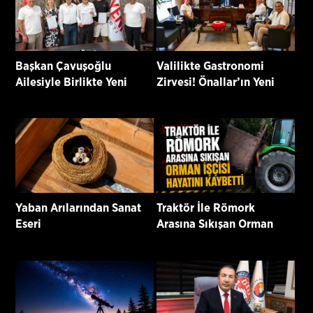
Başkan Çavuşoğlu
Valilikte Gastronomi
Ailesiyle Birlikte Yeni
Zirvesi! Önallar’ın Yeni
Parti’ye Katıldı
Projeleri Masaya Yatırıldı
Yaban Arılarından Sanat
Traktör İle Römork
Eseri
Arasına Sıkışan Orman
İşçisi Hayatını Kaybetti