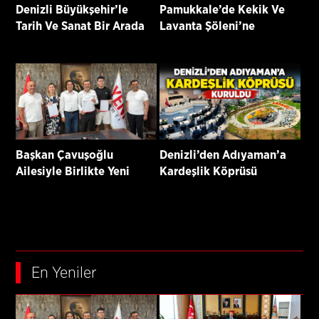
Denizli Büyükşehir’le
Pamukkale’de Kekik Ve
Tarih Ve Sanat Bir Arada
Lavanta Şöleni’ne
Davetlisiniz
Başkan Çavuşoğlu
Denizli’den Adıyaman’a
Ailesiyle Birlikte Yeni
Kardeşlik Köprüsü
Parti’ye Katıldı
Kuruldu
En Yeniler