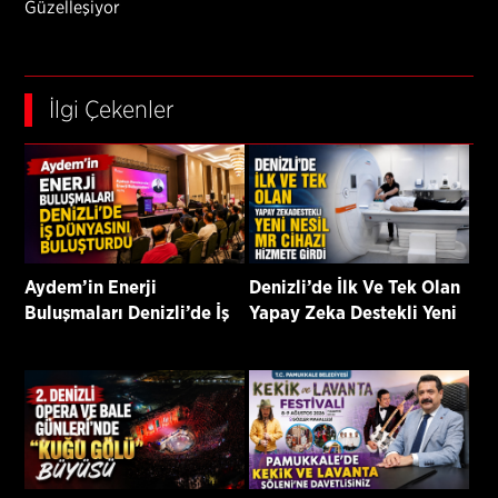
Güzelleşiyor
İlgi Çekenler
Aydem’in Enerji
Denizli’de İlk Ve Tek Olan
Buluşmaları Denizli’de İş
Yapay Zeka Destekli Yeni
Dünyasını Buluşturdu
Nesil Mr Cihazı Hizmete
Girdi