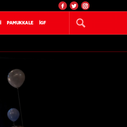
İ
PAMUKKALE
İGF