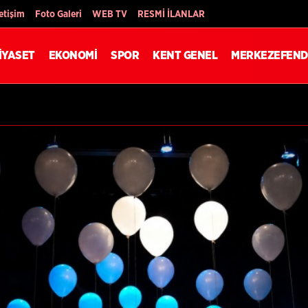
Son Dakika
letişim
Foto Galeri
WEB TV
RESMİ İLANLAR
İYASET
EKONOMİ
SPOR
KENT GENEL
MERKEZEFEND