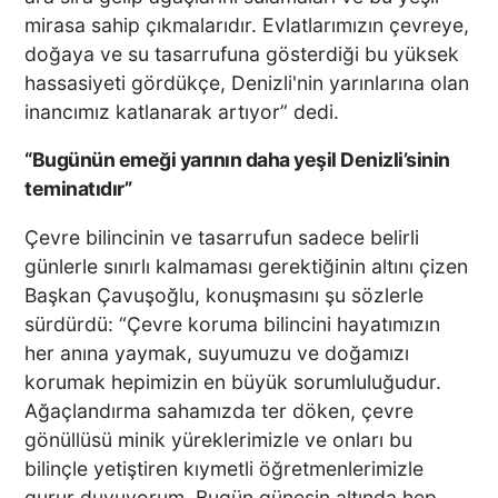
mirasa sahip çıkmalarıdır. Evlatlarımızın çevreye,
doğaya ve su tasarrufuna gösterdiği bu yüksek
hassasiyeti gördükçe, Denizli'nin yarınlarına olan
inancımız katlanarak artıyor” dedi.
“Bugünün emeği yarının daha yeşil Denizli’sinin
teminatıdır”
Çevre bilincinin ve tasarrufun sadece belirli
günlerle sınırlı kalmaması gerektiğinin altını çizen
Başkan Çavuşoğlu, konuşmasını şu sözlerle
sürdürdü: “Çevre koruma bilincini hayatımızın
her anına yaymak, suyumuzu ve doğamızı
korumak hepimizin en büyük sorumluluğudur.
Ağaçlandırma sahamızda ter döken, çevre
gönüllüsü minik yüreklerimizle ve onları bu
bilinçle yetiştiren kıymetli öğretmenlerimizle
gurur duyuyorum. Bugün güneşin altında hep