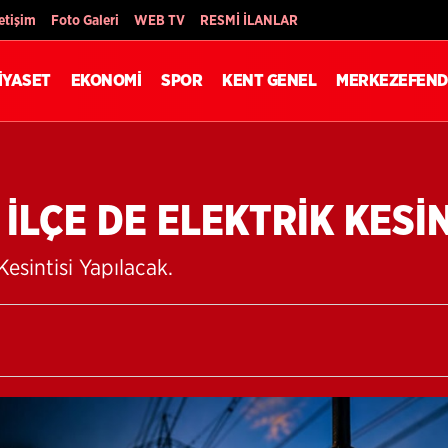
Son Dakika
letişim
Foto Galeri
WEB TV
RESMİ İLANLAR
İYASET
EKONOMİ
SPOR
KENT GENEL
MERKEZEFEND
 İLÇE DE ELEKTRİK KESİ
 Kesintisi Yapılacak.