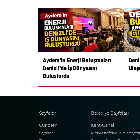
Aydem’in Enerji Buluşmaları
Deni
Denizli’de İş Dünyasını
Ulaş
Buluşturdu
Sayfalar
Belediye Sayfaları
Gündem
Kent-Genel
Siyaset
Merkezefendi Belediyesi