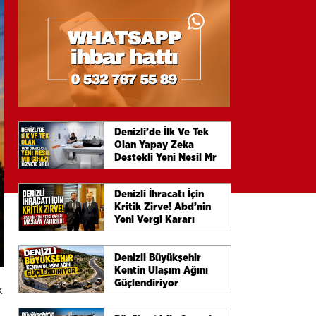
Denizli’de İlk Ve Tek
Olan Yapay Zeka
Destekli Yeni Nesil Mr
Cihazı Hizmete Girdi
Denizli İhracatı İçin
Kritik Zirve! Abd’nin
Yeni Vergi Kararı
Masaya Yatırıldı
Denizli Büyükşehir
Kentin Ulaşım Ağını
Güçlendiriyor
k