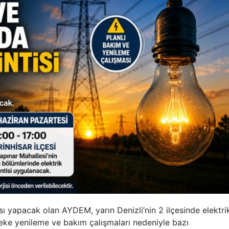
 yapacak olan AYDEM, yarın Denizli’nin 2 ilçesinde elektri
eke yenileme ve bakım çalışmaları nedeniyle bazı