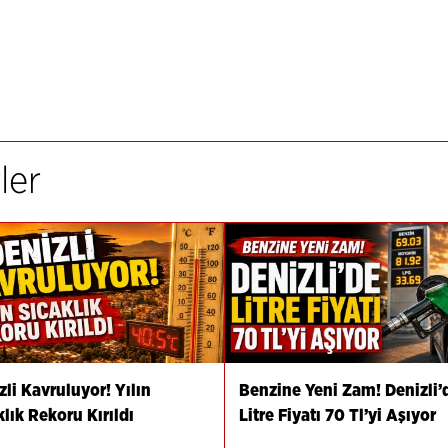
ler
zli Kavruluyor! Yılın
Benzine Yeni Zam! Denizli’
klık Rekoru Kırıldı
Litre Fiyatı 70 Tl’yi Aşıyor