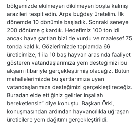
bölgemizde ekilmeyen dikilmeyen boşta kalmış
arazileri tespit edin. Arpa buğday üretelim. İlk
dönemde 10 dönümle başladık. Sonraki seneye
PAMUKKALE’DE YÜREK
200 dönüme çıkardık. Hedefimiz 100 ton idi
BURKAN GÖRÜNTÜ:
ancak hava şartları bizi de vurdu ve maalesef 75
UYUŞTURUCU ETKİSİNDEKİ
tonda kaldık. Gözlerimizde toplamda 66
ÇOCUK YAĞMUR ALTINDA
üreticimize, 1 ila 10 baş hayvan arasında faaliyet
SAATLERCE BEKLEDİ
gösteren vatandaşlarımıza yem desteğimizi bu
DENİZLİ’DE CAN PAZARI 1
akşam itibariyle gerçekleştirmiş olacağız. Bütün
ÖLÜ 4 YARALI!
mahallelerimizde bu şartlarımıza uyan
vatandaşlarımıza desteğimizi gerçekleştireceğiz.
Buradan elde ettiğiniz gelirler inşallah
bereketlensin” diye konuştu. Başkan Örki,
Kaza Kazayı Getirdi
konuşmasından ardından hayvancılıkla uğraşan
üreticilere yem dağıtımı gerçekleştirildi.