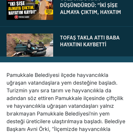
DÜŞÜNDÜRDÜ: "İKİ ŞİŞE
ALMAYA ÇIKTIM, HAYATIM
KAYDI
TOFAŞ TAKLA ATTI BABA
HAYATINI KAYBETTİ
Pamukkale Belediyesi ilçede hayvancılıkla
NE BÖYLE BİR VAHŞİ NE DE
uğraşan vatandaşlara yem desteğine başladı.
VAHŞET GÖRÜLDÜ
Turizmin yanı sıra tarım ve hayvancılıkla da
İNSANLIK DIŞI
adından söz ettiren Pamukkale ilçesinde çiftçilik
VİCDANSIZLIK
ve hayvancılıkla uğraşan vatandaşları yalnız
bırakmayan Pamukkale Belediyesi’nin yem
AZRAİL’E “ELDEN SONRA
desteği üreticilere ulaştırılmaya başladı. Belediye
GEL” DEDİ! OKEYE DEVAM
Başkanı Avni Örki, “İlçemizde hayvancılıkla
ETTİ