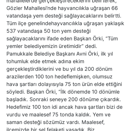
mahallelerde gerçekleştireceklerini belirterek,
İŞYERLERİNDE ARAMA
Gözler Mahallesi’nde hayvancılıkla uğraşan 66
YAPILIYOR
vatandaşa yem desteği sağlayacaklarını belirtti.
Tüm ilçe genelindehayvancılıkla uğraşan yaklaşık
537 vatandaşa 50 ton yem desteği
KEKİK ÜRETİCİLERİNİN
UMUDU ALTUNTAŞ
sağlayacaklarını ifade eden Başkan Örki, “Tüm
BAHARAT ŞENLİKTE DE
yemler belediyemizin üretimidir” dedi.
YANLARINDAYDI
Pamukkale Belediye Başkanı Avni Örki, ilk yıl
tohumluk elde etmek adına ekim
gerçekleştirdiklerini ve bu yıl da 200 dönüm
İKİ KADINA KURŞUN
arazilerden 100 ton hedeflemişken, olumsuz
YAĞDIRAN ŞÜPHELİNİN
KAÇIŞ ANLARI ORTAYA
hava şartları dolayısıyla 75 ton ürün elde ettiğini
ÇIKTI
söyledi. Başkan Örki, “İlk dönemde 10 dönümle
başladık. Sonraki seneye 200 dönüme çıkardık.
Hedefimiz 100 ton idi ancak hava şartları bizi de
TÜRKİYE BU SÖZLERLE
vurdu ve maalesef 75 tonda kaldık. Yem ve
YIKILDI: "BEBEĞİME SİPER
saman desteği sözümüz vardı. Maalesef,
OLDU"
ilçemizde bir sel felaketi yaşadık. Biz