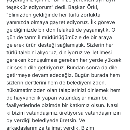
Başkan Ertemur; Makamda
teşekkür ediyorum” dedi. Başkan Örki,
Durmuyor, Sorunları
Yerinde Çözüyor
“Elimizden geldiğinde her türlü zorlukta
yanınızda olmaya gayret ediyoruz. İlk göreve
geldiğimizde bir don felaketi de yaşamıştık. O
gün de tarım il müdürlüğümüzle de bir araya
DTO’DAN İŞLETMELERE
gelerek ürün desteği sağlamıştık. Sizlerin her
ENERJİ VERİMLİLİĞİ
türlü talebini alıyoruz, dinliyoruz ve iletilmesi
DESTEĞİ
gereken konuşulması gereken her yerde yüksek
bir sesle dile getiriyoruz. Bundan sonra da dile
getirmeye devam edeceğiz. Bugün burada hem
BAŞKAN ERDOĞAN:
sizlerin dertlerini hem de belediyemizden,
TİCARETİN YENİ DİLİ
hükümetimizden olan taleplerinizi dinlemek hem
DİJİTALLEŞMEDİR
de hayvancılık yapan vatandaşlarımızın bu
faaliyetlerinde bizimde bir katkımız olsun. Nasıl
ki bizim vatandaşımız üretiyorsa vatandaşımızın
DENİZLİ’NİN İLÇESİNDE KAR
oy verdiği belediyede üretsin. Ve
YAĞIŞI BAŞLADI
arkadaşlarımıza talimat verdik. Bizim