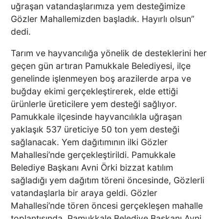
uğraşan vatandaşlarımıza yem desteğimize
Gözler Mahallemizden başladık. Hayırlı olsun”
dedi.
DENİZLİ’DEN TATİLE GİDEN
GRUBUN GÖZÜ ÖNÜNDE
Tarım ve hayvancılığa yönelik de desteklerini her
TEKNE ÇALIŞANLARI
geçen gün artıran Pamukkale Belediyesi, ilçe
BİRBİRİNE GİRDİ!
genelinde işlenmeyen boş arazilerde arpa ve
buğday ekimi gerçekleştirerek, elde ettiği
ÜNLÜ YÖNETMEN EZEL
ürünlerle üreticilere yem desteği sağlıyor.
AKAY’A ŞOK OPERASYON!
Pamukkale ilçesinde hayvancılıkla uğraşan
KARDEŞİYLE GÖZALTINA
yaklaşık 537 üreticiye 50 ton yem desteği
ALINDI
sağlanacak. Yem dağıtımının ilki Gözler
Mahallesi’nde gerçekleştirildi. Pamukkale
Belediye Başkanı Avni Örki bizzat katılım
DENİZLİ’DE ÇARPIŞMANIN
ŞİDDETİYLE SAVRULDU! 5
sağladığı yem dağıtım töreni öncesinde, Gözlerli
ARAÇ HASAR GÖRDÜ
vatandaşlarla bir araya geldi. Gözler
Mahallesi’nde tören öncesi gerçekleşen mahalle
toplantısında, Pamukkale Belediye Başkanı Avni