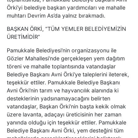
Örki’yi belediye başkan yardımcıları ve mahalle
BAŞKAN ERDOĞAN, SON
SÜRAT ÜYE VE ESNAF
muhtarı Devrim As’da yalnız bırakmadı.
ZİYARETLERİNE DEVAM
BAŞKAN ÖRKİ, “TÜM YEMLER BELEDİYEMİZİN
EDİYOR
ÜRETİMİDİR”
Macron’lu Tanıtım Filmi
Pamukkale Belediyesi’nin organizasyonu ile
Sosyal Medyayı Salladı
Gözler Mahallesi’nde gerçekleşen yem dağıtım
töreni ve mahalle toplantısında vatandaşlar
Belediye Başkanı Avni Örki’ye taleplerini ileterek,
teşekkür ettiler. Pamukkale Belediye Başkanı
DENİZLİ’DE YAĞMUR
Avni Örki’nin tarım ve hayvancılık alanında ki
TRAFİĞİ BU HALE GETİRDİ
desteklerinin yadsınamayacağını belirten
vatandaşlar, Başkan Örki’nin başta kekik olmak
üzere lavanta, adaçayı üreticisinin her zaman
yanında olduğu için teşekkür ettiler. Pamukkale
Belediye Başkanı Avni Örki, yem desteğini tüm
DENİZLİ BAROSU VE
AVUKATLARIN