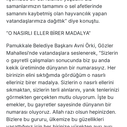
samanlarımızın tamamını o sel afetlerinde
samanını kaybetmiş olan hayvancılık yapan
Acısı 10 Yıldır Dinmeyen
vatandaşlarımıza dağıttık” diye konuştu.
Anne: "Kızımı 'Barışacağız'
Diyerek Evden Götürdü"
“O NASIRLI ELLER BİRER MADALYA”
Pamukkale Belediye Başkanı Avni Örki, Gözler
Mahallesi’nde vatandaşlara seslenerek, “Sizlerin
DENİZLİ’DEN ALMANYA’YA
INTERPACK ÇIKARMASI DTO
o gayretli çalışmaları sonucunda biz şu anda
ÜYESİ 38 FİRMA, FUARDA
kekik üretiminde dünyanın bir numarasıyız. Her
YENİ TEKNOLOJİLERLE
birinizin elini sıktığımda gördüğüm o nasırlı
BULUŞTU
elleriniz birer madalya. Sizlerin o nasırlı ellerini
sıkmaktan, sizlerin terli alınlarını, yanık tenlerinizi
DTO’DAN SU VE ENERJİ
VERİMLİLİĞİ EĞİTİMLERİ
görmekten gerçekten mutlu oluyorum. İşte bu
DENİZLİ SANAYİSİNDE
emekler, bu gayretler sayesinde dünyanın bir
VERİMLİLİK ATILIMI
numarası oluyoruz. Allah razı olsun hepinizden.
Bizlere bu gururu, ülkemize bu güzellikleri
yaşattığınız için her birinize yürekten ayrı ayrı