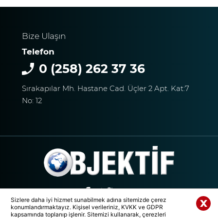
ZİMET GURME KASAP’TA
KURBANLIK SATIŞLARI
Bize Ulaşın
BAŞLADI
Telefon
0 (258) 262 37 36
DENİZLİ’DE MART SÜRPRİZİ
Sırakapılar Mh. Hastane Cad. Üçler 2 Apt. Kat:7
No: 12
ALEYNA KALAYCIOĞLU VE
ANNESİ ADLİYE SEVK
EDİLDİ
Sizlere daha iyi hizmet sunabilmek adına sitemizde çerez
83 KAYITLI AZILI KADIN
konumlandırmaktayız. Kişisel verileriniz, KVKK ve GDPR
Whatsapp Paylaş
kapsamında toplanıp işlenir. Sitemizi kullanarak, çerezleri
© 2020 Tüm Hakları Saklıdır. | DENİZLİ OBJEKTİF MEDYA GRUBU