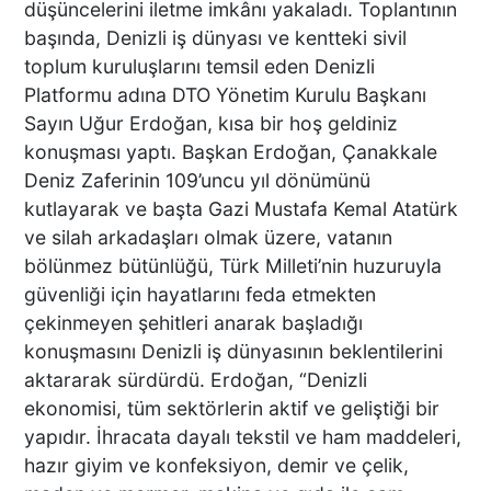
EDİYOR
düşüncelerini iletme imkânı yakaladı. Toplantının
başında, Denizli iş dünyası ve kentteki sivil
toplum kuruluşlarını temsil eden Denizli
Macron’lu Tanıtım Filmi
Platformu adına DTO Yönetim Kurulu Başkanı
Sosyal Medyayı Salladı
Sayın Uğur Erdoğan, kısa bir hoş geldiniz
konuşması yaptı. Başkan Erdoğan, Çanakkale
Deniz Zaferinin 109’uncu yıl dönümünü
kutlayarak ve başta Gazi Mustafa Kemal Atatürk
DENİZLİ’DE YAĞMUR
ve silah arkadaşları olmak üzere, vatanın
TRAFİĞİ BU HALE GETİRDİ
bölünmez bütünlüğü, Türk Milleti’nin huzuruyla
güvenliği için hayatlarını feda etmekten
çekinmeyen şehitleri anarak başladığı
konuşmasını Denizli iş dünyasının beklentilerini
DENİZLİ BAROSU VE
aktararak sürdürdü. Erdoğan, “Denizli
AVUKATLARIN
ekonomisi, tüm sektörlerin aktif ve geliştiği bir
İŞYERLERİNDE ARAMA
yapıdır. İhracata dayalı tekstil ve ham maddeleri,
YAPILIYOR
hazır giyim ve konfeksiyon, demir ve çelik,