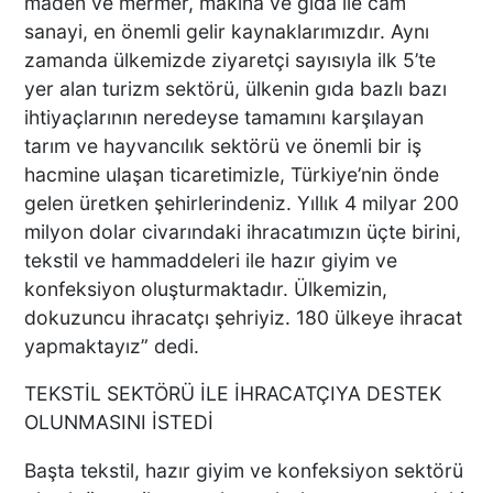
maden ve mermer, makina ve gıda ile cam
KEKİK ÜRETİCİLERİNİN
sanayi, en önemli gelir kaynaklarımızdır. Aynı
UMUDU ALTUNTAŞ
zamanda ülkemizde ziyaretçi sayısıyla ilk 5’te
BAHARAT ŞENLİKTE DE
yer alan turizm sektörü, ülkenin gıda bazlı bazı
YANLARINDAYDI
ihtiyaçlarının neredeyse tamamını karşılayan
tarım ve hayvancılık sektörü ve önemli bir iş
İKİ KADINA KURŞUN
hacmine ulaşan ticaretimizle, Türkiye’nin önde
YAĞDIRAN ŞÜPHELİNİN
gelen üretken şehirlerindeniz. Yıllık 4 milyar 200
KAÇIŞ ANLARI ORTAYA
milyon dolar civarındaki ihracatımızın üçte birini,
ÇIKTI
tekstil ve hammaddeleri ile hazır giyim ve
konfeksiyon oluşturmaktadır. Ülkemizin,
TÜRKİYE BU SÖZLERLE
dokuzuncu ihracatçı şehriyiz. 180 ülkeye ihracat
YIKILDI: "BEBEĞİME SİPER
yapmaktayız” dedi.
OLDU"
TEKSTİL SEKTÖRÜ İLE İHRACATÇIYA DESTEK
OLUNMASINI İSTEDİ
Acısı 10 Yıldır Dinmeyen
Başta tekstil, hazır giyim ve konfeksiyon sektörü
Anne: "Kızımı 'Barışacağız'