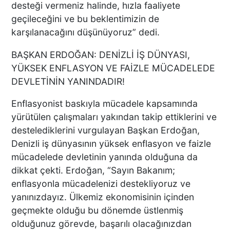
desteği vermeniz halinde, hızla faaliyete
geçileceğini ve bu beklentimizin de
karşılanacağını düşünüyoruz” dedi.
MAĞAZADA PANİK ANLARI:
BAŞKAN ERDOĞAN: DENİZLİ İŞ DÜNYASI,
ESNAFIN MÜDAHALESİ
YÜKSEK ENFLASYON VE FAİZLE MÜCADELEDE
BEBEĞİ KURTARDI
DEVLETİNİN YANINDADIR!
Enflasyonist baskıyla mücadele kapsamında
yürütülen çalışmaları yakından takip ettiklerini ve
Denizli'de Tane Örümcek
Maymun Yakalandı
destelediklerini vurgulayan Başkan Erdoğan,
Denizli iş dünyasının yüksek enflasyon ve faizle
mücadelede devletinin yanında olduğuna da
dikkat çekti. Erdoğan, “Sayın Bakanım;
enflasyonla mücadelenizi destekliyoruz ve
Deprem Anı Kamerada
yanınızdayız. Ülkemiz ekonomisinin içinden
geçmekte olduğu bu dönemde üstlenmiş
olduğunuz görevde, başarılı olacağınızdan