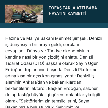
TOFAŞ TAKLA ATTI BABA
HAYATINI KAYBETTİ
Hazine ve Maliye Bakanı Mehmet Şimşek, Denizli
NE BÖYLE BİR VAHŞİ NE DE
iş dünyasıyla bir araya geldi; sorularını
VAHŞET GÖRÜLDÜ
cevapladı. Dünya ve Türkiye ekonomisinin
İNSANLIK DIŞI
kendine nasıl bir yön çizdiğini anlattı. Denizli
VİCDANSIZLIK
Ticaret Odası (DTO) Başkanı olarak Sayın Uğur
Erdoğan, toplantının başında Denizli Platformu
AZRAİL’E “ELDEN SONRA
adına kısa bir açış konuşması yaptı; Denizli iş
GEL” DEDİ! OKEYE DEVAM
aleminin Ankara’dan ve bakanlıklardan
ETTİ
beklentilerini aktardı. Başkan Erdoğan, salonun
dolup taştığı büyük ilgi gören toplantılarıyla ilgili
olarak “Sektörlerimizin temsilcilerini, Sayın
DENİZLİ’DEN TATİLE GİDEN
Bakanımızla buluşturduk. Şehrimiz ve