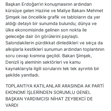
Başkan Erdoğan’ın konuşmasının ardından
ALTUNTAŞ BAHARATI
ZİYARET ETTİ
kürsüye gelen Hazine ve Maliye Bakanı Mehmet
Şimşek ise öncelikle grafik ve tabloların da yer
aldığı detaylı bir sunumda bulundu; dünya ve
ülke ekonomisinde gelinen son nokta ile
BAKAN KACIR’DAN DTMM
geleceğe dair ön görülerini paylaştı.
ZİYARETİ
Salondakilerin pürdikkat dinledikleri ve sıkça da
alkışlarla kestikleri sunumun ardından toplantının
soru cevap kısmına geçildi. Bakan Şimşek,
Denizli iş aleminin sektörleri ve kamu
Motosikletiyle yaya
kaynaklarıyla ilgili sorularını tek tek ayrıntılı bir
geçidinden geçmek isteyen
şekilde yanıtladı.
adamın hayatını kaybettiği
kaza anları ortaya çıktı
TOPLANTIYA KATILANLAR ARASINDA AK PARTİ
EKONOMİ İŞLERİNDEN SORUMLU GENEL
BU KOYUNLAR 9
BAŞKAN YARDIMCISI NİHAT ZEYBEKCİ DE
DOĞURUYOR
VARDI