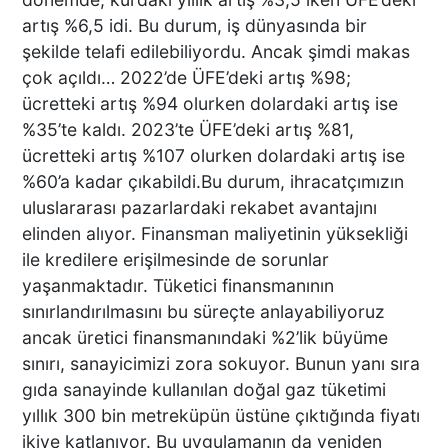
artış %6,5 idi. Bu durum, iş dünyasında bir
DTO’DAN İŞLETMELERE
şekilde telafi edilebiliyordu. Ancak şimdi makas
ENERJİ VERİMLİLİĞİ
çok açıldı… 2022’de ÜFE’deki artış %98;
DESTEĞİ
ücretteki artış %94 olurken dolardaki artış ise
%35’te kaldı. 2023’te ÜFE’deki artış %81,
ücretteki artış %107 olurken dolardaki artış ise
BAŞKAN ERDOĞAN:
%60’a kadar çıkabildi.Bu durum, ihracatçımızın
TİCARETİN YENİ DİLİ
uluslararası pazarlardaki rekabet avantajını
DİJİTALLEŞMEDİR
elinden alıyor. Finansman maliyetinin yüksekliği
ile kredilere erişilmesinde de sorunlar
yaşanmaktadır. Tüketici finansmanının
DENİZLİ’NİN İLÇESİNDE KAR
sınırlandırılmasını bu süreçte anlayabiliyoruz
YAĞIŞI BAŞLADI
ancak üretici finansmanındaki %2’lik büyüme
sınırı, sanayicimizi zora sokuyor. Bunun yanı sıra
gıda sanayinde kullanılan doğal gaz tüketimi
yıllık 300 bin metreküpün üstüne çıktığında fiyatı
PAMUKKALE’DE YÜREK
ikiye katlanıyor. Bu uygulamanın da yeniden