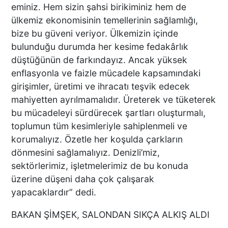
eminiz. Hem sizin şahsi birikiminiz hem de
ülkemiz ekonomisinin temellerinin sağlamlığı,
BULDAN DEPREM ANI
bize bu güveni veriyor. Ülkemizin içinde
GÜVENLİK KAMERASINA
bulunduğu durumda her kesime fedakârlık
YANSIDI
düştüğünün de farkındayız. Ancak yüksek
enflasyonla ve faizle mücadele kapsamındaki
girişimler, üretimi ve ihracatı teşvik edecek
DENİZLİ’DE KORKUTAN
mahiyetten ayrılmamalıdır. Üreterek ve tüketerek
DEPREM MARKETİ BU HALE
bu mücadeleyi sürdürecek şartları oluşturmalı,
GETİRDİ
toplumun tüm kesimleriyle sahiplenmeli ve
korumalıyız. Özetle her koşulda çarkların
dönmesini sağlamalıyız. Denizli’miz,
Denizli'de Deprem
sektörlerimiz, işletmelerimiz de bu konuda
Yağmuru
üzerine düşeni daha çok çalışarak
yapacaklardır” dedi.
BAKAN ŞİMŞEK, SALONDAN SIKÇA ALKIŞ ALDI
TARIM İL MÜDÜRÜ ZAYİM