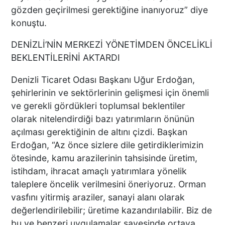
BURKAN GÖRÜNTÜ:
gözden geçirilmesi gerektiğine inanıyoruz” diye
UYUŞTURUCU ETKİSİNDEKİ
konuştu.
ÇOCUK YAĞMUR ALTINDA
SAATLERCE BEKLEDİ
DENİZLİ’NİN MERKEZİ YÖNETİMDEN ÖNCELİKLİ
BEKLENTİLERİNİ AKTARDI
DENİZLİ’DE CAN PAZARI 1
ÖLÜ 4 YARALI!
Denizli Ticaret Odası Başkanı Uğur Erdoğan,
şehirlerinin ve sektörlerinin gelişmesi için önemli
ve gerekli gördükleri toplumsal beklentiler
olarak nitelendirdiği bazı yatırımların önünün
Kaza Kazayı Getirdi
açılması gerektiğinin de altını çizdi. Başkan
Erdoğan, “Az önce sizlere dile getirdiklerimizin
ötesinde, kamu arazilerinin tahsisinde üretim,
istihdam, ihracat amaçlı yatırımlara yönelik
taleplere öncelik verilmesini öneriyoruz. Orman
ZİMET GURME KASAP’TA
vasfını yitirmiş araziler, sanayi alanı olarak
KURBANLIK SATIŞLARI
değerlendirilebilir; üretime kazandırılabilir. Biz de
BAŞLADI
bu ve benzeri uygulamalar sayesinde ortaya