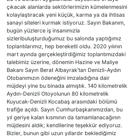
çıkacak alanlarda sektörlerimizin kümelenmesini
kolaylaştıracak yeni küçük, karma ya da ihtisas
DENİZLİ’DE MART SÜRPRİZİ
sanayi siteleri kurmak istiyoruz. Sayın Bakanım,
bugün yüzlerce iş insanımızla
sizleribuluşturduğumuz bu salonda yaptığımız
toplantılarımız, hep bereketli oldu. 2020 yılının
mart ayında gerçekleştirdiğimiz toplantımızdaki
ALEYNA KALAYCIOĞLU VE
talebimiz üzerine, dönemin Hazine ve Maliye
ANNESİ ADLİYE SEVK
Bakanı Sayın Berat Albayrak’tan Denizli-Aydın
EDİLDİ
Otobanımızın ödeneğini imzaladığına dair
müjdeyi yine bu binada almıştık. 140 kilometrelik
Aydın-Denizli Otoyolunun 80 kilometrelik
83 KAYITLI AZILI KADIN
Kuyucak-Denizli Kocabaş arasındaki bölümü
HIRSIZ PİŞKİNLİKTE SINIR
trafiğe açıldı. Sayın Cumhurbaşkanımızdan, bu
TANIMADI
yıl geriye kalan kısmının da tamamlanacağının
müjdesini aldık; kendilerine teşekkür ediyoruz.
Bizler, bunun gibi uzun yıllardır beklediğimiz