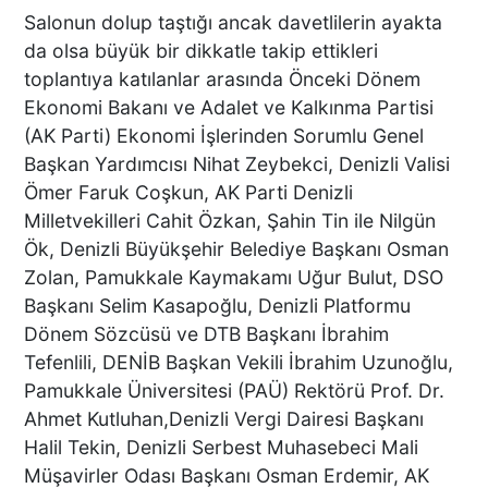
Salonun dolup taştığı ancak davetlilerin ayakta
da olsa büyük bir dikkatle takip ettikleri
toplantıya katılanlar arasında Önceki Dönem
DENİZLİ’DE KAÇAK KAZI
Ekonomi Bakanı ve Adalet ve Kalkınma Partisi
FACİASI: TOPRAK KAYMASI
BİNALARA ZARAR VERDİ
(AK Parti) Ekonomi İşlerinden Sorumlu Genel
Başkan Yardımcısı Nihat Zeybekci, Denizli Valisi
Ömer Faruk Coşkun, AK Parti Denizli
Milletvekilleri Cahit Özkan, Şahin Tin ile Nilgün
DENİZLİ DAHİL 27 İLDE DEV
Ök, Denizli Büyükşehir Belediye Başkanı Osman
OPERASYONU: 259
Zolan, Pamukkale Kaymakamı Uğur Bulut, DSO
ŞÜPHELİ YAKALANDI
Başkanı Selim Kasapoğlu, Denizli Platformu
Dönem Sözcüsü ve DTB Başkanı İbrahim
Tefenlili, DENİB Başkan Vekili İbrahim Uzunoğlu,
HEM SUÇLU HEM GÜÇLÜ
Pamukkale Üniversitesi (PAÜ) Rektörü Prof. Dr.
SALDIRGAN
Ahmet Kutluhan,Denizli Vergi Dairesi Başkanı
Halil Tekin, Denizli Serbest Muhasebeci Mali
Müşavirler Odası Başkanı Osman Erdemir, AK