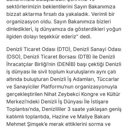
GRUBUN GÖZÜ ÖNÜNDE
sektörlerimizin beklentilerini Sayın Bakanımıza
TEKNE ÇALIŞANLARI
bizzat aktarma fırsatı da yakaladık. Verimli bir
BİRBİRİNE GİRDİ!
organizasyon oldu. Sayın Bakanımıza bizleri
dinledikleri, iş dünyamıza da gösterdikleri yoğun
ÜNLÜ YÖNETMEN EZEL
ilgiden dolayı teşekkür ederiz” dedi.
AKAY’A ŞOK OPERASYON!
KARDEŞİYLE GÖZALTINA
Denizli Ticaret Odası (DTO), Denizli Sanayi Odası
ALINDI
(DSO), Denizli Ticaret Borsası (DTB) ile Denizli
İhracatçılar Birliği’nin (DENİB) başı çektiği Denizli
iş dünyası ile sivil toplum kuruluşlarını aynı çatı
DENİZLİ’DE ÇARPIŞMANIN
ŞİDDETİYLE SAVRULDU! 5
altında buluşturan Denizli İş Adamları, Tüccarlar
ARAÇ HASAR GÖRDÜ
ve Sanayiciler Platformu’nun organizasyonuyla
gerçekleştirilen Nihat Zeybekci Kongre ve Kültür
Merkezi’ndeki Denizli İş Dünyası İle İstişare
Toplantısı’nda, Denizlililer 3 saate yaklaşan geniş
BAŞKAN ERDOĞAN, SON
SÜRAT ÜYE VE ESNAF
katılımlı toplantıda, Hazine ve Maliye Bakanı
ZİYARETLERİNE DEVAM
Mehmet Şimşek’e merak ettiklerini sorma ve