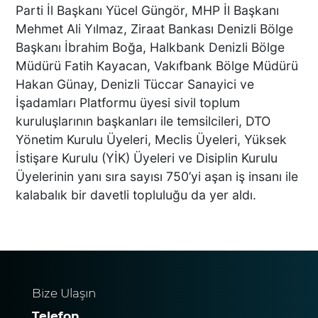
Parti İl Başkanı Yücel Güngör, MHP İl Başkanı
PAMUKKALE’DE RAMAZAN
Mehmet Ali Yılmaz, Ziraat Bankası Denizli Bölge
BEREKETİ MAHALLE
Başkanı İbrahim Boğa, Halkbank Denizli Bölge
MAHALLE YAYILIYOR
Müdürü Fatih Kayacan, Vakıfbank Bölge Müdürü
Hakan Günay, Denizli Tüccar Sanayici ve
İşadamları Platformu üyesi sivil toplum
DTO’DAN İLK İFTAR
kuruluşlarının başkanları ile temsilcileri, DTO
GELENEĞİ BOZULMADI
Yönetim Kurulu Üyeleri, Meclis Üyeleri, Yüksek
İstişare Kurulu (YİK) Üyeleri ve Disiplin Kurulu
Üyelerinin yanı sıra sayısı 750’yi aşan iş insanı ile
kalabalık bir davetli topluluğu da yer aldı.
TÜRKİYE’DE BİR İLKE İMZA
ATTILAR
Bize Ulaşın
“6 ŞUBAT’I UNUTMADIK,
UNUTTURMAYACAĞIZ”
Telefon