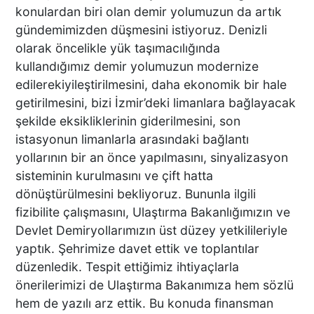
konulardan biri olan demir yolumuzun da artık
ESKİ FUTBOL KULÜP
BAŞKANI VE KARDEŞİNE
gündemimizden düşmesini istiyoruz. Denizli
KURŞUN YAĞDIRDILAR
olarak öncelikle yük taşımacılığında
kullandığımız demir yolumuzun modernize
edilerekiyileştirilmesini, daha ekonomik bir hale
getirilmesini, bizi İzmir’deki limanlara bağlayacak
DENİZLİLİ İŞ İNSANI
şekilde eksikliklerinin giderilmesini, son
MEHMET SARI
LİDERLİĞİNDE ZİRVEYE
istasyonun limanlarla arasındaki bağlantı
ÇIKTI ZİMEK MAKİNA’YA
yollarının bir an önce yapılmasını, sinyalizasyon
DEV ÖDÜL
sisteminin kurulmasını ve çift hatta
dönüştürülmesini bekliyoruz. Bununla ilgili
Tartıştığı Motosikletliye
fizibilite çalışmasını, Ulaştırma Bakanlığımızın ve
Çarpıp Yoluna Devam Etti
Devlet Demiryollarımızın üst düzey yetkilileriyle
yaptık. Şehrimize davet ettik ve toplantılar
düzenledik. Tespit ettiğimiz ihtiyaçlarla
önerilerimizi de Ulaştırma Bakanımıza hem sözlü
Silahlı Saldırının Ayrıntıları
hem de yazılı arz ettik. Bu konuda finansman
Ortaya Çıktı