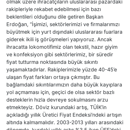
olmak üzere ihracatçıların uluslararası pazardaki
Diyerek Evden Götürdü"
rakipleriyle rekabet edebilmesi için bazı
beklentileri olduğunu dile getiren Başkan
Erdoğan, “İşimizi, sektörlerimizi ve firmalarımızı
DENİZLİ’DEN ALMANYA’YA
büyütmek için yurt dışındaki uluslararası fuarlara
INTERPACK ÇIKARMASI DTO
giderek ikili iş görüşmeleri yapıyoruz. Ancak
ÜYESİ 38 FİRMA, FUARDA
ihracatta lokomotifimiz olan tekstil, hazır giyim
YENİ TEKNOLOJİLERLE
BULUŞTU
ve konfeksiyon gibi sektörlerimiz, bir süredir
fiyat tutturma noktasında büyük sıkıntı
DTO’DAN SU VE ENERJİ
yaşamaktadırlar. Rakiplerimizle yüzde 40-45’e
VERİMLİLİĞİ EĞİTİMLERİ
ulaşan fiyat farkları ortaya çıkmıştır. Bu
DENİZLİ SANAYİSİNDE
bağlamdaki sıkıntılarımızın daha büyük kayıplara
VERİMLİLİK ATILIMI
yol açmaması için, geçici de olsa sektör bazlı
desteklerin hızla devreye sokulmasını arzu
Başkan Ertemur; Makamda
etmekteyiz. Döviz kurundaki artış, TÜİK’in
Durmuyor, Sorunları
açıkladığı yıllık Üretici Fiyat Endeksi’ndeki artışın
Yerinde Çözüyor
altında kalmamalıdır. 2003-2013 yılları arasındaki
dönemde, kurdaki yıllık artış %3,5 iken ÜFE’deki