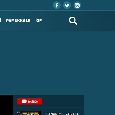
İ
PAMUKKALE
İGF
"SANANE" CEVABIYLA