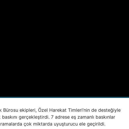
 Bürosu ekipleri, Özel Harekat Timleri’nin de desteğiyle
k baskını gerçekleştirdi. 7 adrese eş zamanlı baskınlar
 Aramalarda çok miktarda uyuşturucu ele geçirildi.