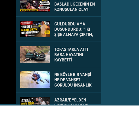
BAŞLADI, GECENİN EN
KONUŞULAN OLAYI
OLDU
GÜLDÜRDÜ AMA
DÜŞÜNDÜRDÜ: "İKİ
ŞİŞE ALMAYA ÇIKTIM,
HAYATIM KAYDI
TOFAŞ TAKLA ATTI
BABA HAYATINI
KAYBETTİ
NE BÖYLE BİR VAHŞİ
NE DE VAHŞET
GÖRÜLDÜ İNSANLIK
DIŞI VİCDANSIZLIK
AZRAİL’E “ELDEN
SONRA GEL” DEDİ!
OKEYE DEVAM ETTİ
DENİZLİ’DEN TATİLE
GİDEN GRUBUN GÖZÜ
ÖNÜNDE TEKNE