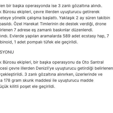
len bir başka operasyonda ise 3 zanlı gözaltına alındı.
Bürosu ekipleri, çevre illerden uyuşturucu getirerek
 çeteye yönelik çalışma başlattı. Yaklaşık 2 ay süren takibin
sıldı. Özel Harekat Timlerinin de destek verdiği, drone
irlenen 7 adrese eş zamanlı baskınlar düzenlendi.
lındı. Evlerde yapılan aramalarda 589 adet ecstasy hap, 7
inoid, 1 adet pompalı tüfek ele geçirildi.
ASYONU
 Bürosu ekipleri, bir başka operasyonu da Oto Santral
ncesi çevre illerden Denizli’ye uyuşturucu getirdiği belirlenen
ekleştirildi. 3 zanlı gözaltına alınırken, üzerlerinde ve
rda 178 gram skunk maddesi ile uyuşturucu madde
k kilitli poşet ele geçirildi.