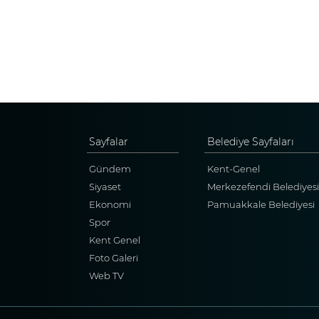
Sayfalar
Belediye Sayfaları
Gündem
Kent-Genel
Siyaset
Merkezefendi Belediyesi
Ekonomi
Pamuakkale Belediyesi
Spor
Kent Genel
Foto Galeri
Web TV