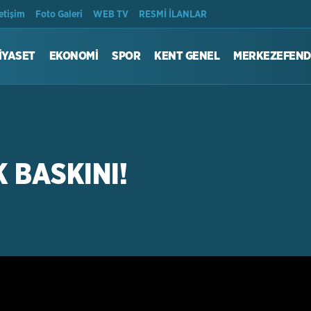
Son Dakika
letişim
Foto Galeri
WEB TV
RESMİ İLANLAR
İYASET
EKONOMİ
SPOR
KENT GENEL
MERKEZEFEND
K BASKINI!