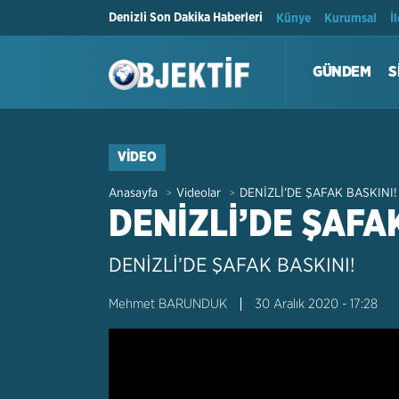
Denizli Son Dakika Haberleri
Künye
Kurumsal
İ
GÜNDEM
S
VIDEO
Anasayfa
Videolar
DENİZLİ’DE ŞAFAK BASKINI!
>
>
DENİZLİ’DE ŞAFA
DENİZLİ’DE ŞAFAK BASKINI!
Mehmet BARUNDUK
30 Aralık 2020 - 17:28