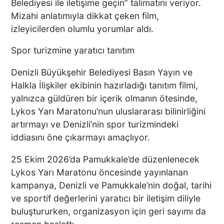
Belediyesi ile iletişime geçin” talimatını veriyor.
Mizahi anlatımıyla dikkat çeken film,
BAŞKAN ERDOĞAN, SON
izleyicilerden olumlu yorumlar aldı.
SÜRAT ÜYE VE ESNAF
ZİYARETLERİNE DEVAM
Spor turizmine yaratıcı tanıtım
EDİYOR
Denizli Büyükşehir Belediyesi Basın Yayın ve
Halkla İlişkiler ekibinin hazırladığı tanıtım filmi,
Macron’lu Tanıtım Filmi
yalnızca güldüren bir içerik olmanın ötesinde,
Sosyal Medyayı Salladı
Lykos Yarı Maratonu’nun uluslararası bilinirliğini
artırmayı ve Denizli’nin spor turizmindeki
iddiasını öne çıkarmayı amaçlıyor.
DENİZLİ’DE YAĞMUR
25 Ekim 2026’da Pamukkale’de düzenlenecek
TRAFİĞİ BU HALE GETİRDİ
Lykos Yarı Maratonu öncesinde yayınlanan
kampanya, Denizli ve Pamukkale’nin doğal, tarihi
ve sportif değerlerini yaratıcı bir iletişim diliyle
buluştururken, organizasyon için geri sayımı da
DENİZLİ BAROSU VE