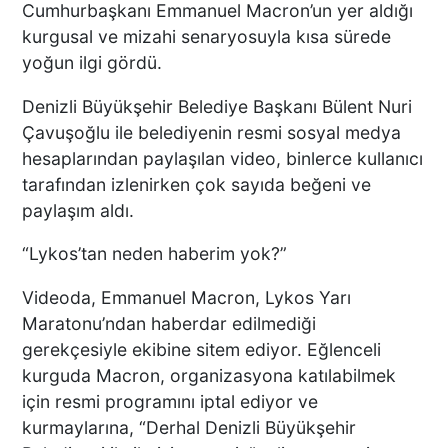
Cumhurbaşkanı Emmanuel Macron’un yer aldığı
ETTİ
kurgusal ve mizahi senaryosuyla kısa sürede
yoğun ilgi gördü.
DENİZLİ’DEN TATİLE GİDEN
Denizli Büyükşehir Belediye Başkanı Bülent Nuri
GRUBUN GÖZÜ ÖNÜNDE
Çavuşoğlu ile belediyenin resmi sosyal medya
TEKNE ÇALIŞANLARI
hesaplarından paylaşılan video, binlerce kullanıcı
BİRBİRİNE GİRDİ!
tarafından izlenirken çok sayıda beğeni ve
paylaşım aldı.
ÜNLÜ YÖNETMEN EZEL
“Lykos’tan neden haberim yok?”
AKAY’A ŞOK OPERASYON!
KARDEŞİYLE GÖZALTINA
Videoda, Emmanuel Macron, Lykos Yarı
ALINDI
Maratonu’ndan haberdar edilmediği
gerekçesiyle ekibine sitem ediyor. Eğlenceli
DENİZLİ’DE ÇARPIŞMANIN
kurguda Macron, organizasyona katılabilmek
ŞİDDETİYLE SAVRULDU! 5
için resmi programını iptal ediyor ve
ARAÇ HASAR GÖRDÜ
kurmaylarına, “Derhal Denizli Büyükşehir