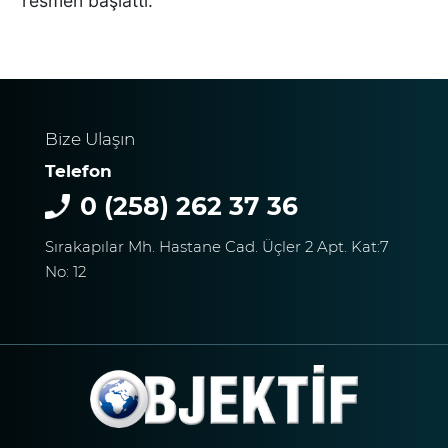
resmen başlattı.
AVUKATLARIN
İŞYERLERİNDE ARAMA
YAPILIYOR
KEKİK ÜRETİCİLERİNİN
Bize Ulaşın
UMUDU ALTUNTAŞ
Telefon
BAHARAT ŞENLİKTE DE
YANLARINDAYDI
0 (258) 262 37 36
Sırakapılar Mh. Hastane Cad. Üçler 2 Apt. Kat:7
İKİ KADINA KURŞUN
No: 12
YAĞDIRAN ŞÜPHELİNİN
KAÇIŞ ANLARI ORTAYA
ÇIKTI
TÜRKİYE BU SÖZLERLE
YIKILDI: "BEBEĞİME SİPER
OLDU"