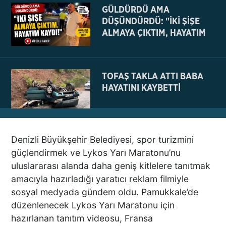
GÜLDÜRDÜ AMA
DÜŞÜNDÜRDÜ: "İKİ ŞİŞE
ALMAYA ÇIKTIM, HAYATIM
KAYDI
TOFAŞ TAKLA ATTI BABA
HAYATINI KAYBETTİ
Denizli Büyükşehir Belediyesi, spor turizmini
NE BÖYLE BİR VAHŞİ NE DE
güçlendirmek ve Lykos Yarı Maratonu’nu
VAHŞET GÖRÜLDÜ
uluslararası alanda daha geniş kitlelere tanıtmak
İNSANLIK DIŞI
amacıyla hazırladığı yaratıcı reklam filmiyle
VİCDANSIZLIK
sosyal medyada gündem oldu. Pamukkale’de
düzenlenecek Lykos Yarı Maratonu için
AZRAİL’E “ELDEN SONRA
hazırlanan tanıtım videosu, Fransa
GEL” DEDİ! OKEYE DEVAM