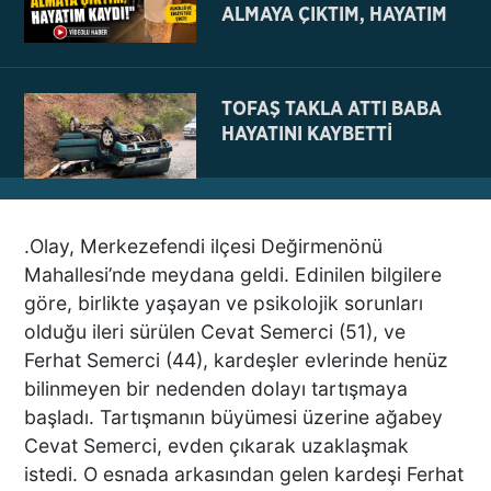
ALMAYA ÇIKTIM, HAYATIM
KAYDI
TOFAŞ TAKLA ATTI BABA
HAYATINI KAYBETTİ
.Olay, Merkezefendi ilçesi Değirmenönü
NE BÖYLE BİR VAHŞİ NE DE
Mahallesi’nde meydana geldi. Edinilen bilgilere
VAHŞET GÖRÜLDÜ
göre, birlikte yaşayan ve psikolojik sorunları
İNSANLIK DIŞI
olduğu ileri sürülen Cevat Semerci (51), ve
VİCDANSIZLIK
Ferhat Semerci (44), kardeşler evlerinde henüz
bilinmeyen bir nedenden dolayı tartışmaya
AZRAİL’E “ELDEN SONRA
başladı. Tartışmanın büyümesi üzerine ağabey
GEL” DEDİ! OKEYE DEVAM
Cevat Semerci, evden çıkarak uzaklaşmak
ETTİ
istedi. O esnada arkasından gelen kardeşi Ferhat