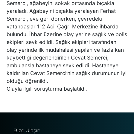
Semerci, ağabeyini sokak ortasında bıçakla
yaraladı. Ağabeyini bıçakla yaralayan Ferhat
DENİZLİ’DEN TATİLE GİDEN
Semerci, eve geri dönerken, çevredeki
GRUBUN GÖZÜ ÖNÜNDE
vatandaşlar 112 Acil Çağrı Merkezine ihbarda
TEKNE ÇALIŞANLARI
bulundu. İhbar üzerine olay yerine sağlık ve polis
BİRBİRİNE GİRDİ!
ekipleri sevk edildi. Sağlık ekipleri tarafından
olay yerinde ilk müdahalesi yapılan ve fazla kan
ÜNLÜ YÖNETMEN EZEL
kaybettiği değerlendirilen Cevat Semerci,
AKAY’A ŞOK OPERASYON!
ambulansla hastaneye sevk edildi. Hastaneye
KARDEŞİYLE GÖZALTINA
kaldırılan Cevat Semerci’nin sağlık durumunun iyi
ALINDI
olduğu öğrenildi.
Olayla ilgili soruşturma başlatıldı.
DENİZLİ’DE ÇARPIŞMANIN
ŞİDDETİYLE SAVRULDU! 5
ARAÇ HASAR GÖRDÜ
Bize Ulaşın
BAŞKAN ERDOĞAN, SON