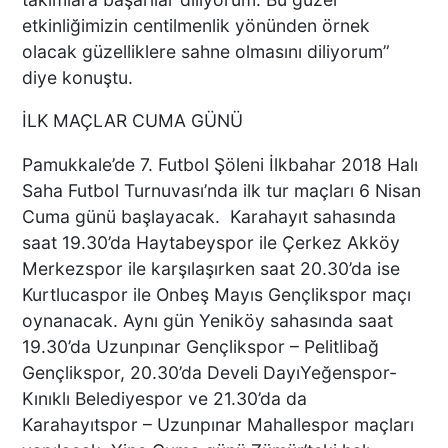
KEKİK ÜRETİCİLERİNİN
UMUDU ALTUNTAŞ
etkinliğimizin centilmenlik yönünden örnek
BAHARAT ŞENLİKTE DE
olacak güzelliklere sahne olmasını diliyorum”
YANLARINDAYDI
diye konuştu.
İLK MAÇLAR CUMA GÜNÜ
İKİ KADINA KURŞUN
YAĞDIRAN ŞÜPHELİNİN
Pamukkale’de 7. Futbol Şöleni İlkbahar 2018 Halı
KAÇIŞ ANLARI ORTAYA
Saha Futbol Turnuvası’nda ilk tur maçları 6 Nisan
ÇIKTI
Cuma günü başlayacak. Karahayıt sahasında
saat 19.30’da Haytabeyspor ile Çerkez Akköy
TÜRKİYE BU SÖZLERLE
Merkezspor ile karşılaşırken saat 20.30’da ise
YIKILDI: "BEBEĞİME SİPER
Kurtlucaspor ile Onbeş Mayıs Gençlikspor maçı
OLDU"
oynanacak. Aynı gün Yeniköy sahasında saat
19.30’da Uzunpınar Gençlikspor – Pelitlibağ
Gençlikspor, 20.30’da Develi DayıYeğenspor-
Acısı 10 Yıldır Dinmeyen
Kınıklı Belediyespor ve 21.30’da da
Anne: "Kızımı 'Barışacağız'
Karahayıtspor – Uzunpınar Mahallespor maçları
Diyerek Evden Götürdü"