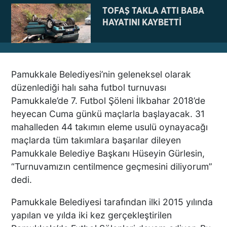
TOFAŞ TAKLA ATTI BABA
HAYATINI KAYBETTİ
Pamukkale Belediyesi’nin geleneksel olarak
NE BÖYLE BİR VAHŞİ NE DE
düzenlediği halı saha futbol turnuvası
VAHŞET GÖRÜLDÜ
Pamukkale’de 7. Futbol Şöleni İlkbahar 2018’de
İNSANLIK DIŞI
heyecan Cuma günkü maçlarla başlayacak. 31
VİCDANSIZLIK
mahalleden 44 takımın eleme usulü oynayacağı
maçlarda tüm takımlara başarılar dileyen
AZRAİL’E “ELDEN SONRA
Pamukkale Belediye Başkanı Hüseyin Gürlesin,
GEL” DEDİ! OKEYE DEVAM
“Turnuvamızın centilmence geçmesini diliyorum”
ETTİ
dedi.
Pamukkale Belediyesi tarafından ilki 2015 yılında
DENİZLİ’DEN TATİLE GİDEN
yapılan ve yılda iki kez gerçekleştirilen
GRUBUN GÖZÜ ÖNÜNDE