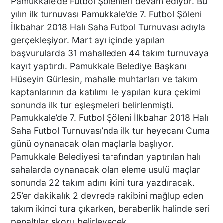
Pamukkale’de Futbol Şölenleri devam ediyor. Bu
TEKNE ÇALIŞANLARI
yılın ilk turnuvası Pamukkale’de 7. Futbol Şöleni
BİRBİRİNE GİRDİ!
İlkbahar 2018 Halı Saha Futbol Turnuvası adıyla
gerçekleşiyor. Mart ayı içinde yapılan
ÜNLÜ YÖNETMEN EZEL
başvurularda 31 mahalleden 44 takım turnuvaya
AKAY’A ŞOK OPERASYON!
kayıt yaptırdı. Pamukkale Belediye Başkanı
KARDEŞİYLE GÖZALTINA
Hüseyin Gürlesin, mahalle muhtarları ve takım
ALINDI
kaptanlarının da katılımı ile yapılan kura çekimi
sonunda ilk tur eşleşmeleri belirlenmişti.
Pamukkale’de 7. Futbol Şöleni İlkbahar 2018 Halı
DENİZLİ’DE ÇARPIŞMANIN
ŞİDDETİYLE SAVRULDU! 5
Saha Futbol Turnuvası’nda ilk tur heyecanı Cuma
ARAÇ HASAR GÖRDÜ
günü oynanacak olan maçlarla başlıyor.
Pamukkale Belediyesi tarafından yaptırılan halı
sahalarda oynanacak olan eleme usulü maçlar
sonunda 22 takım adını ikini tura yazdıracak.
BAŞKAN ERDOĞAN, SON
SÜRAT ÜYE VE ESNAF
25’er dakikalık 2 devrede rakibini mağlup eden
ZİYARETLERİNE DEVAM
takım ikinci tura çıkarken, beraberlik halinde seri
EDİYOR
penaltılar skoru belirleyecek.