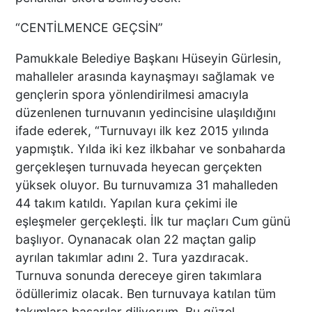
“CENTİLMENCE GEÇSİN”
Macron’lu Tanıtım Filmi
Sosyal Medyayı Salladı
Pamukkale Belediye Başkanı Hüseyin Gürlesin,
mahalleler arasında kaynaşmayı sağlamak ve
gençlerin spora yönlendirilmesi amacıyla
düzenlenen turnuvanın yedincisine ulaşıldığını
DENİZLİ’DE YAĞMUR
ifade ederek, “Turnuvayı ilk kez 2015 yılında
TRAFİĞİ BU HALE GETİRDİ
yapmıştık. Yılda iki kez ilkbahar ve sonbaharda
gerçekleşen turnuvada heyecan gerçekten
yüksek oluyor. Bu turnuvamıza 31 mahalleden
44 takım katıldı. Yapılan kura çekimi ile
eşleşmeler gerçekleşti. İlk tur maçları Cum günü
DENİZLİ BAROSU VE
AVUKATLARIN
başlıyor. Oynanacak olan 22 maçtan galip
İŞYERLERİNDE ARAMA
ayrılan takımlar adını 2. Tura yazdıracak.
YAPILIYOR
Turnuva sonunda dereceye giren takımlara
ödüllerimiz olacak. Ben turnuvaya katılan tüm
takımlara başarılar diliyorum. Bu güzel