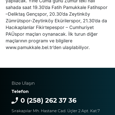
yapılacak. Yine Cuma günü Zümür’teki halı
sahada saat 19.30’da Fatih Pamukkale Fatihspor
–Deliktaş Gençspor, 20.30’da Zeytinköy
Zümrütspor-Zeytinköy Ekürilerspor, 21.30’da da
DENİZLİ’DEN ALMANYA’YA
INTERPACK ÇIKARMASI DTO
Hacıkaplanlar Fikirtepespor – Cumhuriyet
ÜYESİ 38 FİRMA, FUARDA
PAÜspor maçları oynanacak. İlk turun diğer
YENİ TEKNOLOJİLERLE
maçlarının programı ve bilgilere
BULUŞTU
www.pamukkale.bel.tr’den
ulaşılabiliyor.
DTO’DAN SU VE ENERJİ
VERİMLİLİĞİ EĞİTİMLERİ
DENİZLİ SANAYİSİNDE
VERİMLİLİK ATILIMI
Bize Ulaşın
Başkan Ertemur; Makamda
Telefon
Durmuyor, Sorunları
0 (258) 262 37 36
Yerinde Çözüyor
Sırakapılar Mh. Hastane Cad. Üçler 2 Apt. Kat:7