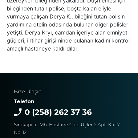
üzereyken bileğinden yakaladı. Düşmemesi için
Sosyal Medyayı Salladı
bileğinden tutan polise, boşta kalan eliyle
vurmaya çalışan Derya K., bileğini tutan polisin
yardımına otelin odasında bulunan diğer polisler
yetişti. Derya K.’yı, camdan içeriye alan emniyet
DENİZLİ’DE YAĞMUR
güçleri, intihar girişiminde bulanan kadını kontrol
TRAFİĞİ BU HALE GETİRDİ
amaçlı hastaneye kaldırdılar.
DENİZLİ BAROSU VE
AVUKATLARIN
İŞYERLERİNDE ARAMA
Bize Ulaşın
YAPILIYOR
Telefon
0 (258) 262 37 36
KEKİK ÜRETİCİLERİNİN
Sırakapılar Mh. Hastane Cad. Üçler 2 Apt. Kat:7
UMUDU ALTUNTAŞ
BAHARAT ŞENLİKTE DE
No: 12