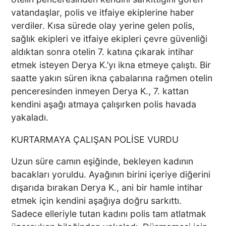
vatandaşlar, polis ve itfaiye ekiplerine haber
ÜNLÜ YÖNETMEN EZEL
verdiler. Kısa sürede olay yerine gelen polis,
AKAY’A ŞOK OPERASYON!
sağlık ekipleri ve itfaiye ekipleri çevre güvenliği
KARDEŞİYLE GÖZALTINA
aldıktan sonra otelin 7. katına çıkarak intihar
ALINDI
etmek isteyen Derya K.’yı ikna etmeye çalıştı. Bir
saatte yakın süren ikna çabalarına rağmen otelin
DENİZLİ’DE ÇARPIŞMANIN
penceresinden inmeyen Derya K., 7. kattan
ŞİDDETİYLE SAVRULDU! 5
kendini aşağı atmaya çalışırken polis havada
ARAÇ HASAR GÖRDÜ
yakaladı.
KURTARMAYA ÇALIŞAN POLİSE VURDU
BAŞKAN ERDOĞAN, SON
Uzun süre camın eşiğinde, bekleyen kadının
SÜRAT ÜYE VE ESNAF
bacakları yoruldu. Ayağının birini içeriye diğerini
ZİYARETLERİNE DEVAM
dışarıda bırakan Derya K., ani bir hamle intihar
EDİYOR
etmek için kendini aşağıya doğru sarkıttı.
Sadece elleriyle tutan kadını polis tam atlatmak
Macron’lu Tanıtım Filmi