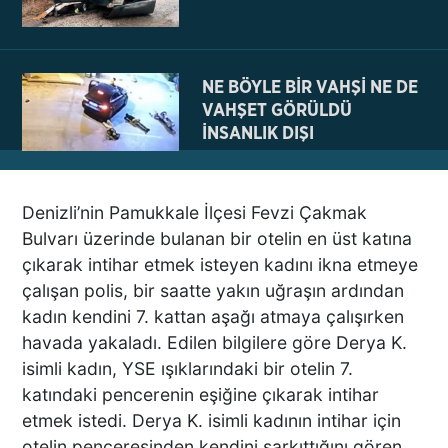
NE BÖYLE BİR VAHŞİ NE DE
VAHŞET GÖRÜLDÜ
İNSANLIK DIŞI
VİCDANSIZLIK
Denizli’nin Pamukkale İlçesi Fevzi Çakmak
AZRAİL’E “ELDEN SONRA
Bulvarı üzerinde bulanan bir otelin en üst katına
GEL” DEDİ! OKEYE DEVAM
çıkarak intihar etmek isteyen kadını ikna etmeye
ETTİ
çalışan polis, bir saatte yakın uğraşın ardından
kadın kendini 7. kattan aşağı atmaya çalışırken
havada yakaladı. Edilen bilgilere göre Derya K.
DENİZLİ’DEN TATİLE GİDEN
isimli kadın, YSE ışıklarındaki bir otelin 7.
GRUBUN GÖZÜ ÖNÜNDE
katındaki pencerenin eşiğine çıkarak intihar
TEKNE ÇALIŞANLARI
etmek istedi. Derya K. isimli kadının intihar için
BİRBİRİNE GİRDİ!
otelin penceresinden kendini sarkıttığını gören