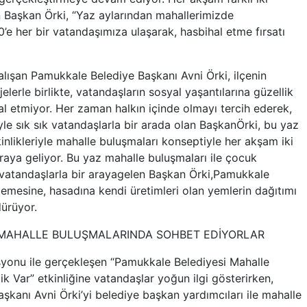
 Başkan Örki, “Yaz aylarından mahallerimizde
0’e her bir vatandaşımıza ulaşarak, hasbihal etme fırsatı
alışan Pamukkale Belediye Başkanı Avni Örki, ilçenin
elerle birlikte, vatandaşların sosyal yaşantılarına güzellik
al etmiyor. Her zaman halkın içinde olmayı tercih ederek,
yle sık sık vatandaşlarla bir arada olan BaşkanÖrki, bu yaz
inlikleriyle mahalle buluşmaları konseptiyle her akşam iki
araya geliyor. Bu yaz mahalle buluşmaları ile çocuk
te vatandaşlarla bir arayagelen Başkan Örki,Pamukkale
emesine, hasadına kendi üretimleri olan yemlerin dağıtımı
dürüyor.
, MAHALLE BULUŞMALARINDA SOHBET EDİYORLAR
syonu ile gerçekleşen “Pamukkale Belediyesi Mahalle
k Var” etkinliğine vatandaşlar yoğun ilgi gösterirken,
şkanı Avni Örki’yi belediye başkan yardımcıları ile mahalle