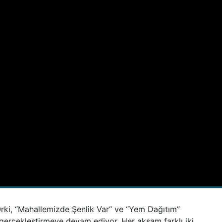
rki, “Mahallemizde Şenlik Var” ve “Yem Dağıtım”
 gerçekleştirmeye devam ediyor. Her akşam farklı iki