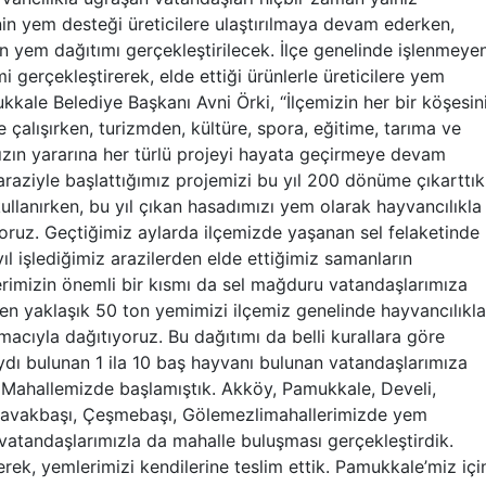
n yem desteği üreticilere ulaştırılmaya devam ederken,
n yem dağıtımı gerçekleştirilecek. İlçe genelinde işlenmeye
 gerçekleştirerek, elde ettiği ürünlerle üreticilere yem
kkale Belediye Başkanı Avni Örki, “İlçemizin her bir köşesin
çalışırken, turizmden, kültüre, spora, eğitime, tarıma ve
ızın yararına her türlü projeyi hayata geçirmeye devam
raziyle başlattığımız projemizi bu yıl 200 dönüme çıkarttık
kullanırken, bu yıl çıkan hasadımızı yem olarak hayvancılıkla
oruz. Geçtiğimiz aylarda ilçemizde yaşanan sel felaketinde
l işlediğimiz arazilerden elde ettiğimiz samanların
erimizin önemli bir kısmı da sel mağduru vatandaşlarımıza
len yaklaşık 50 ton yemimizi ilçemiz genelinde hayvancılıkla
cıyla dağıtıyoruz. Bu dağıtımı da belli kurallara göre
dı bulunan 1 ila 10 baş hayvanı bulunan vatandaşlarımıza
 Mahallemizde başlamıştık. Akköy, Pamukkale, Develi,
 Kavakbaşı, Çeşmebaşı, Gölemezlimahallerimizde yem
vatandaşlarımızla da mahalle buluşması gerçekleştirdik.
erek, yemlerimizi kendilerine teslim ettik. Pamukkale’miz içi