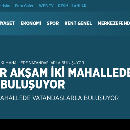
Son Dakika
letişim
Foto Galeri
WEB TV
RESMİ İLANLAR
İYASET
EKONOMİ
SPOR
KENT GENEL
MERKEZEFEND
 İKİ MAHALLEDE VATANDAŞLARLA BULUŞUYOR
ER AKŞAM İKİ MAHALLED
 BULUŞUYOR
 MAHALLEDE VATANDAŞLARLA BULUŞUYOR