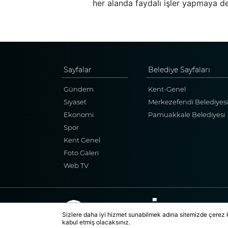
her alanda faydalı işler yapmaya 
Sayfalar
Belediye Sayfaları
Gündem
Kent-Genel
Siyaset
Merkezefendi Belediyesi
Ekonomi
Pamuakkale Belediyesi
Spor
Kent Genel
Foto Galeri
Web TV
Sizlere daha iyi hizmet sunabilmek adına sitemizde çerez 
kabul etmiş olacaksınız.