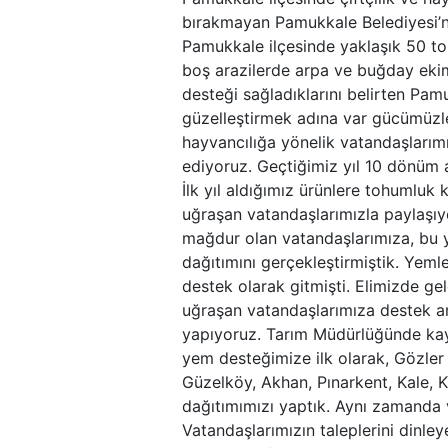
bırakmayan Pamukkale Belediyesi’ni
Pamukkale ilçesinde yaklaşık 50 to
boş arazilerde arpa ve buğday ekimi
desteği sağladıklarını belirten Pamu
güzelleştirmek adına var gücümüzle 
hayvancılığa yönelik vatandaşlarım
ediyoruz. Geçtiğimiz yıl 10 dönüm a
İlk yıl aldığımız ürünlere tohumluk 
uğraşan vatandaşlarımızla paylaşıy
mağdur olan vatandaşlarımıza, bu yı
dağıtımını gerçekleştirmiştik. Yeml
destek olarak gitmişti. Elimizde ge
uğraşan vatandaşlarımıza destek ama
yapıyoruz. Tarım Müdürlüğünde kay
yem desteğimize ilk olarak, Gözler
Güzelköy, Akhan, Pınarkent, Kale,
dağıtımımızı yaptık. Aynı zamanda 
Vatandaşlarımızın taleplerini dinley