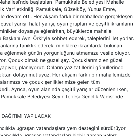
Mahallesi’nde başlatılan “Pamukkale Belediyesi Mahalle
ik Var” etkinliği Pamukkale, Güzelköy, Yunus Emre,
ile devam etti. Her akşam farklı bir mahallede gerçekleşen
val yarışı, halat yarışı, oyun grupları ve çeşitli ikramların
inikler doyasıya eğlenirken, büyüklerde mahalle
aşkanı Avni Örki’yle sohbet ederek, taleplerini iletiyorlar.
anlarına tanıklık ederek, miniklere ikramlarda bulunan
da eğlenmek günün yorgunluğunu atmamıza vesile oluyor.
çiyor. Çocuk olmak ne güzel şey. Çocuklarımız en güzel
yapıyor, planlıyoruz. Onların yaz tatillerini gönüllerince
aktan dolayı mutluyuz. Her akşam farklı bir mahallemizde
alarımıza ve çocuk şenliklerimize gelen tüm
di. Ayrıca, oyun alanında çeşitli yarışlar düzenlenirken,
r Pamukkale Belediyesi Seyir Tepesi Gençlik Vadisi’nde
DAĞITIMI YAPILACAK
cılıkla uğraşan vatandaşlara yem desteğini sürdürüyor.
yvancılıkla uğraşan vatandaşları hiçbir zaman yalnız