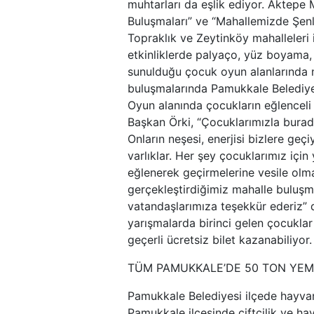
muhtarları da eşlik ediyor. Aktepe 
Buluşmaları” ve “Mahallemizde Şenl
Topraklık ve Zeytinköy mahalleleri 
etkinliklerde palyaço, yüz boyama, çu
sunulduğu çocuk oyun alanlarında m
buluşmalarında Pamukkale Belediye B
Oyun alanında çocukların eğlenceli 
Başkan Örki, “Çocuklarımızla bura
Onların neşesi, enerjisi bizlere ge
varlıklar. Her şey çocuklarımız için 
eğlenerek geçirmelerine vesile olm
gerçekleştirdiğimiz mahalle buluşm
vatandaşlarımıza teşekkür ederiz” de
yarışmalarda birinci gelen çocukla
geçerli ücretsiz bilet kazanabiliyor.
TÜM PAMUKKALE’DE 50 TON YEM 
Pamukkale Belediyesi ilçede hayvan
Pamukkale ilçesinde çiftçilik ve ha