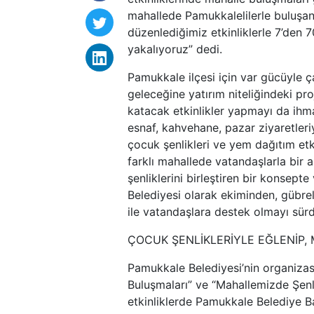
mahallede Pamukkalelilerle buluşan
düzenlediğimiz etkinliklerle 7’den 7
yakalıyoruz” dedi.
Pamukkale ilçesi için var gücüyle ç
geleceğine yatırım niteliğindeki proj
katacak etkinlikler yapmayı da ihm
esnaf, kahvehane, pazar ziyaretleri
çocuk şenlikleri ve yem dağıtım etk
farklı mahallede vatandaşlarla bir 
şenliklerini birleştiren bir konsep
Belediyesi olarak ekiminden, gübrel
ile vatandaşlara destek olmayı sür
ÇOCUK ŞENLİKLERİYLE EĞLENİP
Pamukkale Belediyesi’nin organiza
Buluşmaları” ve “Mahallemizde Şenli
etkinliklerde Pamukkale Belediye Ba