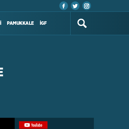
İ
PAMUKKALE
İGF
E