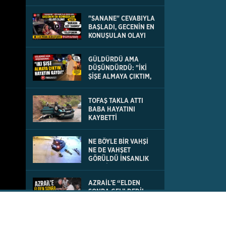
"SANANE" CEVABIYLA
BAŞLADI, GECENİN EN
KONUŞULAN OLAYI
OLDU
GÜLDÜRDÜ AMA
DÜŞÜNDÜRDÜ: "İKİ
ŞİŞE ALMAYA ÇIKTIM,
HAYATIM KAYDI
TOFAŞ TAKLA ATTI
BABA HAYATINI
KAYBETTİ
NE BÖYLE BİR VAHŞİ
NE DE VAHŞET
GÖRÜLDÜ İNSANLIK
DIŞI VİCDANSIZLIK
AZRAİL’E “ELDEN
SONRA GEL” DEDİ!
OKEYE DEVAM ETTİ
DENİZLİ’DEN TATİLE